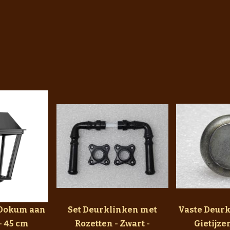
Dokum aan
Set Deurklinken met
Vaste Deurk
- 45 cm
Rozetten - Zwart -
Gietijze