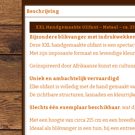
Beschrijving
XXL Handgemaakte Olifant – Metaal – ca. 2
Bijzondere blikvanger met indrukwekken
Deze XXL handgemaakte olifant is een spectacul
Met zijn imposante formaat en levendige kleur
Geïnspireerd door Afrikaanse kunst en cultuur s
Uniek en ambachtelijk vervaardigd
Elke olifant is volledig met de hand gemaakt v
De zichtbare structuren, lasnaden en kleurrijk
Slechts één exemplaar beschikbaar
, wat 
Met een hoogte van circa 215 cm en een breedte
Ideaal als blikvanger in een tuin, bij een entr