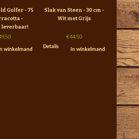
ld Golfer - 75
Slak van Steen - 30 cm -
rracotta -
Wit met Grijs
 leverbaar!
49,50
€
44,50
Details
In winkelmand
In winkelmand