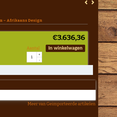
cm – Afrikaans Design
€
3.636,36
Aantal
In winkelwagen
+
-
Meer van Geimporteerde artikelen