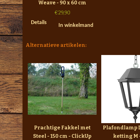
Weave - 90 x 60 cm
€
29,90
Details
In winkelmand
Alternatieve artikelen:
Prachtige Fakkel met
Plafondlamp 
Steel - 150 cm - ClickUp
ketting M 