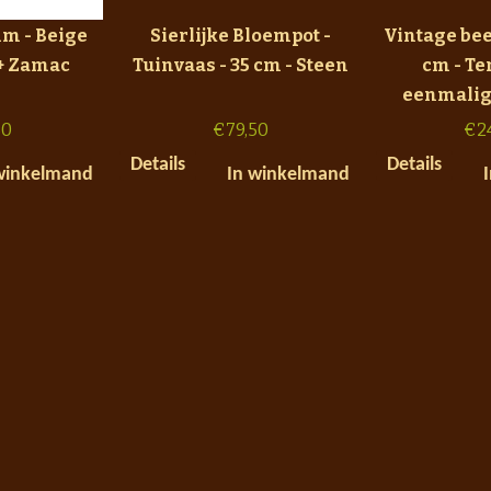
mm - Beige
Sierlijke Bloempot -
Vintage bee
+ Zamac
Tuinvaas - 35 cm - Steen
cm - Te
eenmalig
50
€
79,50
€
2
Details
Details
winkelmand
In winkelmand