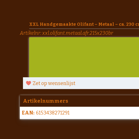
XXL Handgemaakte Olifant – Metaal – ca. 230 
Artikelnr:
xxl.olifant.metaal.afr.215x230br
Zet op wensenlijst
Artikelnummers
EAN:
6153438271291