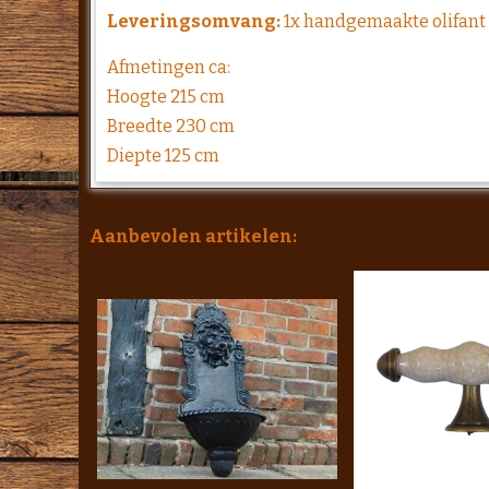
Leveringsomvang:
1x handgemaakte olifant x
Afmetingen ca:
Hoogte 215 cm
Breedte 230 cm
Diepte 125 cm
Aanbevolen artikelen: