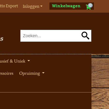
0
tto Export
Winkelwagen
Inloggen
usief & Uniek
ssoires
Opruiming