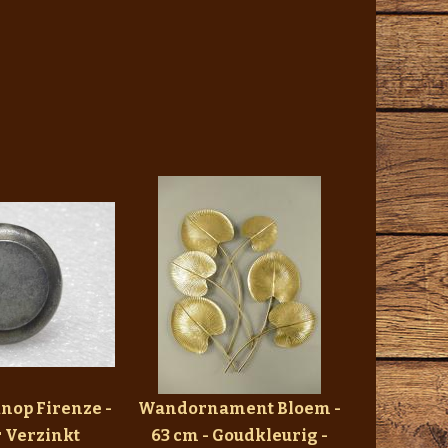
nop Firenze -
Wandornament Bloem -
r Verzinkt
63 cm - Goudkleurig -