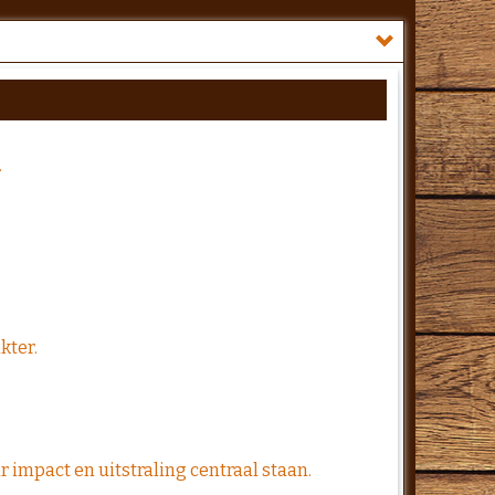
.
kter.
r impact en uitstraling centraal staan.