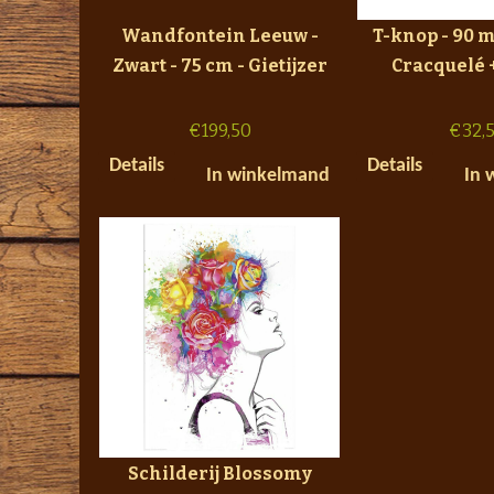
Wandfontein Leeuw -
T-knop - 90 
Zwart - 75 cm - Gietijzer
Cracquelé 
€
199,50
€
32,
Details
Details
In winkelmand
In 
Schilderij Blossomy