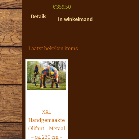
€
359,50
Details
In winkelmand
Laatst bekeken items
XXL
Handgemaakte
Olifant – Metaal
– ca. 230 cm –