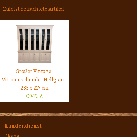
Zuletzt betrachtete Artikel
Großer Vintage-
Vitrinenschrank – Hellgrau –
235 x 217 cm
€
949,59
Kundendienst
Home