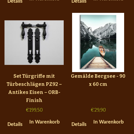
Details
Details
Set Türgriffe mit
Gemälde Bergsee - 90
Türbeschlägen PZ92 –
x 60 cm
Antikes Eisen – ORB-
Finish
€
199,50
€
29,90
In Warenkorb
In Warenkorb
Details
Details