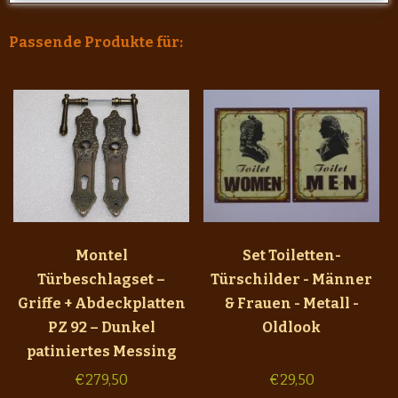
Passende Produkte für:
Montel
Set Toiletten-
Türbeschlagset –
Türschilder - Männer
Griffe + Abdeckplatten
& Frauen - Metall -
PZ 92 – Dunkel
Oldlook
patiniertes Messing
€
279,50
€
29,50