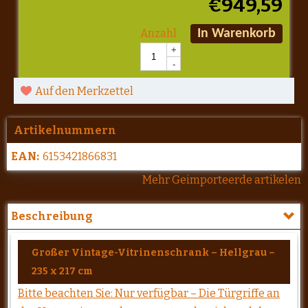
€
949,59
Anzahl
In Warenkorb
+
-
Auf den Merkzettel
Artikelnummern
EAN:
6153421866831
Mehr Geimporteerde artikelen
Beschreibung
Großer Vintage-Vitrinenschrank – Hellgrau –
235 x 217 cm
Bitte beachten Sie: Nur verfügbar – Die Türgriffe an