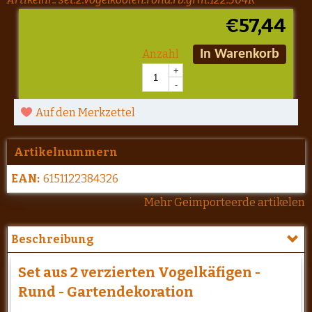
€
57,44
Anzahl
In Warenkorb
+
-
Auf den Merkzettel
Artikelnummern
EAN:
6151122384326
Mehr Geimporteerde artikelen
Beschreibung
Set aus 2 verzierten Vogelkäfigen -
Rund - Gartendekoration