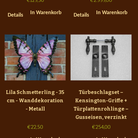
€
129,50
€
2.999,00
In Warenkorb
In Warenkorb
Details
Details
Lila Schmetterling - 35
Türbeschlagset –
cm - Wanddekoration
Kensington-Griffe +
- Metall
Türplattenrohlinge –
Gusseisen, verzinkt
€
22,50
€
254,00