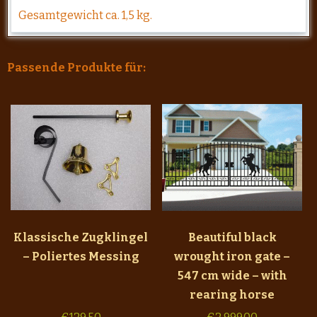
Gesamtgewicht ca. 1,5 kg.
Passende Produkte für:
Klassische Zugklingel
Beautiful black
– Poliertes Messing
wrought iron gate –
547 cm wide – with
rearing horse