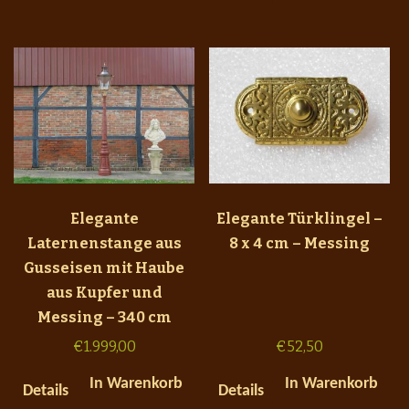
Elegante
Elegante Türklingel –
Laternenstange aus
8 x 4 cm – Messing
Gusseisen mit Haube
aus Kupfer und
Messing – 340 cm
€
1.999,00
€
52,50
In Warenkorb
In Warenkorb
Details
Details