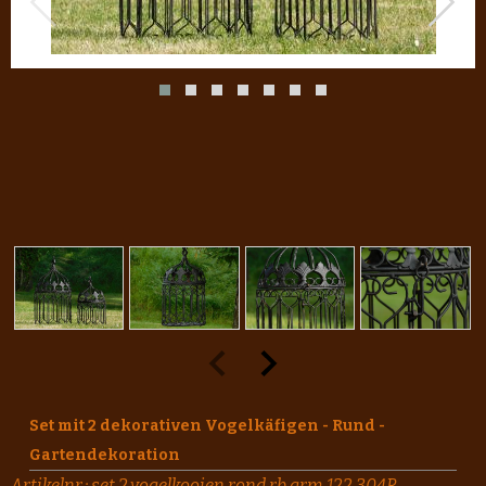
Set mit 2 dekorativen Vogelkäfigen - Rund -
Gartendekoration
Artikelnr.:
set.2.vogelkooien.rond.rb.grm.122.304R