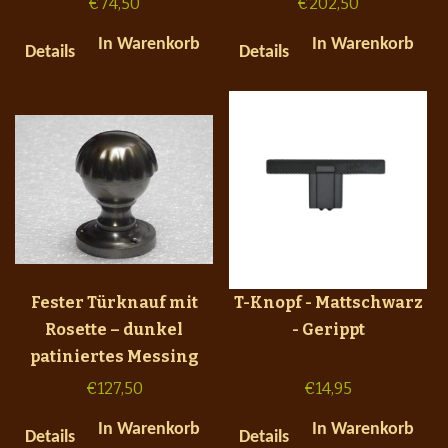
€
74,50
€
202,50
In Warenkorb
In Warenkorb
Details
Details
Fester Türknauf mit
T-Knopf - Mattschwarz
Rosette – dunkel
- Gerippt
patiniertes Messing
€
127,50
€
14,95
In Warenkorb
In Warenkorb
Details
Details