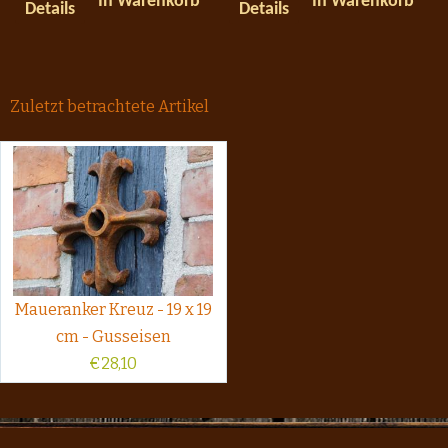
In Warenkorb
In Warenkorb
Details
Details
Zuletzt betrachtete Artikel
Maueranker Kreuz - 19 x 19
cm - Gusseisen
€
28,10