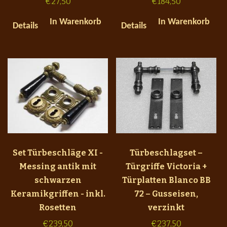
€
27,50
€
184,50
In Warenkorb
In Warenkorb
Details
Details
Set Türbeschläge XI -
Türbeschlagset –
Messing antik mit
Türgriffe Victoria +
schwarzen
Türplatten Blanco BB
Keramikgriffen - inkl.
72 – Gusseisen,
Rosetten
verzinkt
€
239,50
€
237,50