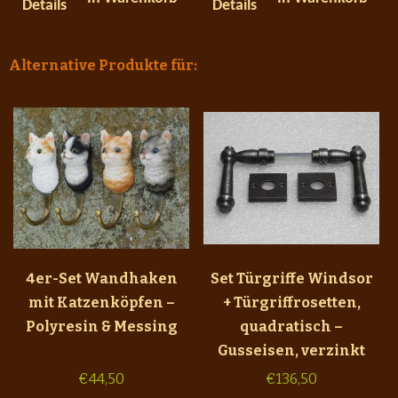
Details
Details
Alternative Produkte für:
4er-Set Wandhaken
Set Türgriffe Windsor
mit Katzenköpfen –
+ Türgriffrosetten,
Polyresin & Messing
quadratisch –
Gusseisen, verzinkt
€
44,50
€
136,50