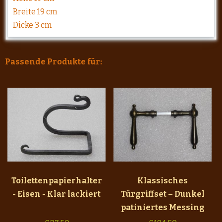
Breite 19 cm
Dicke 3 cm
Passende Produkte für:
Toilettenpapierhalter
Klassisches
- Eisen - Klar lackiert
Türgriffset – Dunkel
patiniertes Messing