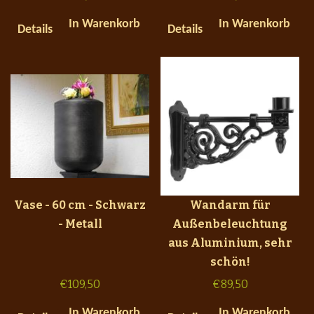
In Warenkorb
In Warenkorb
Details
Details
Vase - 60 cm - Schwarz
Wandarm für
- Metall
Außenbeleuchtung
aus Aluminium, sehr
schön!
€
109,50
€
89,50
In Warenkorb
In Warenkorb