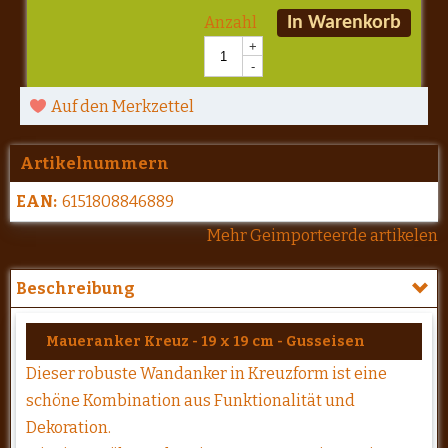
Anzahl
In Warenkorb
+
-
Auf den Merkzettel
Artikelnummern
EAN:
6151808846889
Mehr Geimporteerde artikelen
Beschreibung
Maueranker Kreuz - 19 x 19 cm - Gusseisen
Dieser robuste Wandanker in Kreuzform ist eine
schöne Kombination aus Funktionalität und
Dekoration.