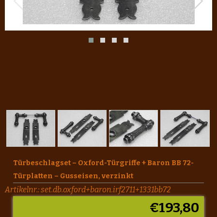
Türbeschlagset – Oxford-Türgriffe + Baron BB 72-
Türplatten – Gusseisen, verzinkt
Artikelnr.:
set.db.oxford+baron.irf2711+1331bb72
€
193,80