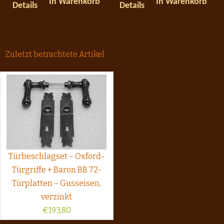
In Warenkorb
In Warenkorb
Details
Details
Zuletzt betrachtete Artikel
Türbeschlagset – Oxford-
Türgriffe + Baron BB 72-
Türplatten – Gusseisen,
verzinkt
€
193,80