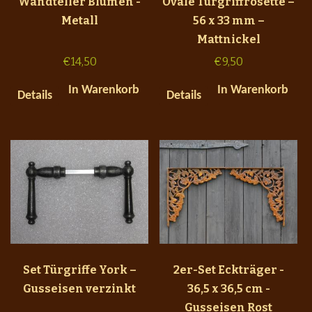
Wandteller Blumen -
Ovale Türgriffrosette –
Metall
56 x 33 mm –
Mattnickel
€
14,50
€
9,50
In Warenkorb
In Warenkorb
Details
Details
Set Türgriffe York –
2er-Set Eckträger -
Gusseisen verzinkt
36,5 x 36,5 cm -
Gusseisen Rost