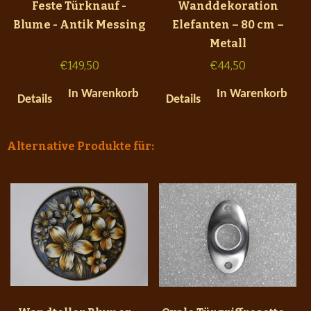
Feste Türknauf -
Wanddekoration
Blume - Antik Messing
Elefanten – 80 cm –
Metall
€
149,50
€
44,50
In Warenkorb
In Warenkorb
Details
Details
Alternative Produkte für: