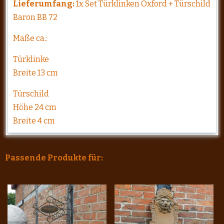
Lieferumfang:
1x Set Türklinken Oxford + Türschild
Baron BB 72
Maße ca.:
Türklinke
Breite 13 cm
Türschild
Höhe 24 cm
Breite 4 cm
Passende Produkte für: