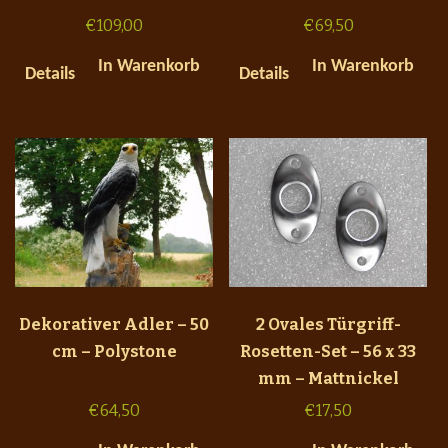
€
109,00
€
69,50
In Warenkorb
In Warenkorb
Details
Details
Dekorativer Adler – 50
2 Ovales Türgriff-
cm – Polystone
Rosetten-Set – 56 x 33
mm – Mattnickel
€
64,50
€
17,50