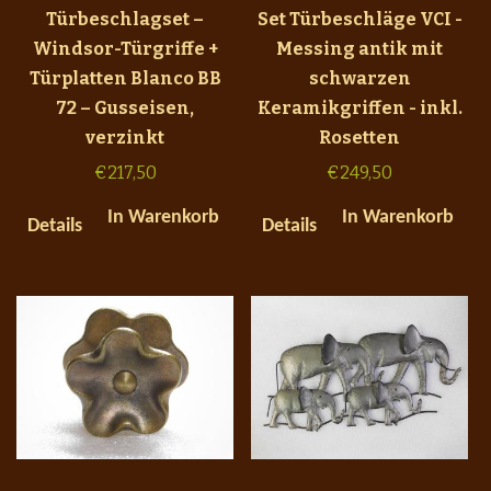
Türbeschlagset –
Set Türbeschläge VCI -
Windsor-Türgriffe +
Messing antik mit
Türplatten Blanco BB
schwarzen
72 – Gusseisen,
Keramikgriffen - inkl.
verzinkt
Rosetten
€
217,50
€
249,50
In Warenkorb
In Warenkorb
Details
Details