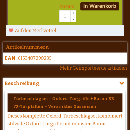
Anzahl
In Warenkorb
+
-
Auf den Merkzettel
Artikelnummern
EAN:
6153407290285
Mehr Geimporteerde artikelen
Beschreibung
Türbeschlagset – Oxford-Türgriffe + Baron BB
72-Türplatten – Verzinktes Gusseisen
Dieses komplette Oxford-Türbeschlagset kombiniert
stilvolle Oxford-Türgriffe mit robusten Baron-