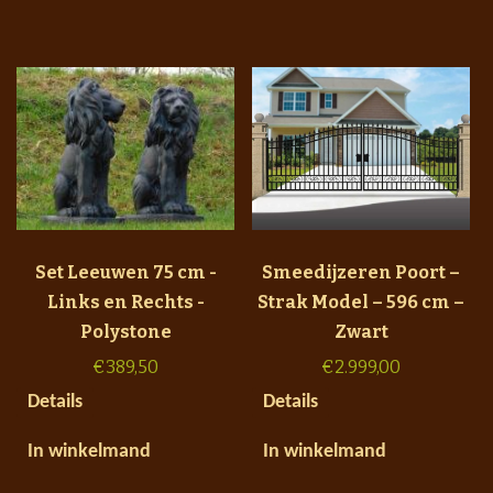
Set Leeuwen 75 cm -
Smeedijzeren Poort –
Links en Rechts -
Strak Model – 596 cm –
Polystone
Zwart
€
389,50
€
2.999,00
Details
Details
In winkelmand
In winkelmand