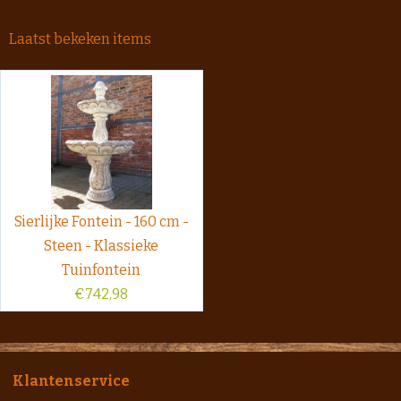
Laatst bekeken items
Sierlijke Fontein - 160 cm -
Steen - Klassieke
Tuinfontein
€
742,98
Klantenservice