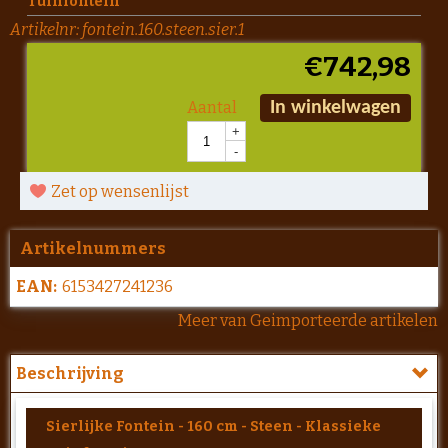
Tuinfontein
Artikelnr:
fontein.160.steen.sier.1
€
742,98
Aantal
In winkelwagen
+
-
Zet op wensenlijst
Artikelnummers
EAN:
6153427241236
Meer van Geimporteerde artikelen
Beschrijving
Sierlijke Fontein - 160 cm - Steen - Klassieke