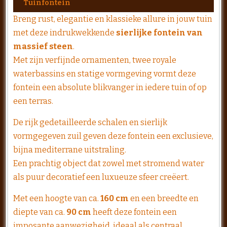
Tuinfontein
Breng rust, elegantie en klassieke allure in jouw tuin
met deze indrukwekkende
sierlijke fontein van
massief steen
.
Met zijn verfijnde ornamenten, twee royale
waterbassins en statige vormgeving vormt deze
fontein een absolute blikvanger in iedere tuin of op
een terras.
De rijk gedetailleerde schalen en sierlijk
vormgegeven zuil geven deze fontein een exclusieve,
bijna mediterrane uitstraling.
Een prachtig object dat zowel met stromend water
als puur decoratief een luxueuze sfeer creëert.
Met een hoogte van ca.
160 cm
en een breedte en
diepte van ca.
90 cm
heeft deze fontein een
imposante aanwezigheid, ideaal als centraal