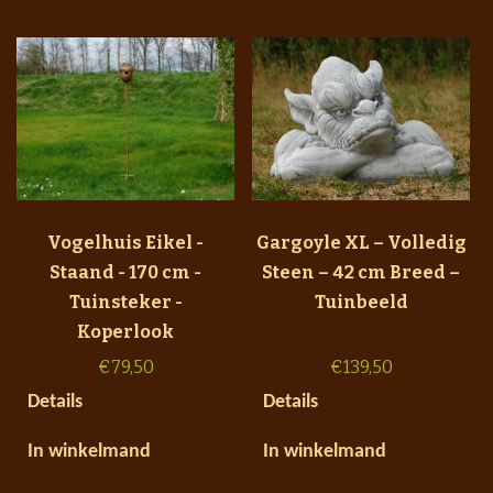
Vogelhuis Eikel -
Gargoyle XL – Volledig
Staand - 170 cm -
Steen – 42 cm Breed –
Tuinsteker -
Tuinbeeld
Koperlook
€
79,50
€
139,50
Details
Details
In winkelmand
In winkelmand