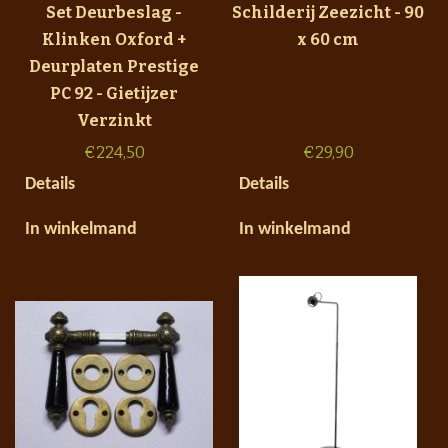
Set Deurbeslag -
Schilderij Zeezicht - 90
Klinken Oxford +
x 60 cm
Deurplaten Prestige
PC 92 - Gietijzer
Verzinkt
€
224,50
€
29,90
Details
Details
In winkelmand
In winkelmand