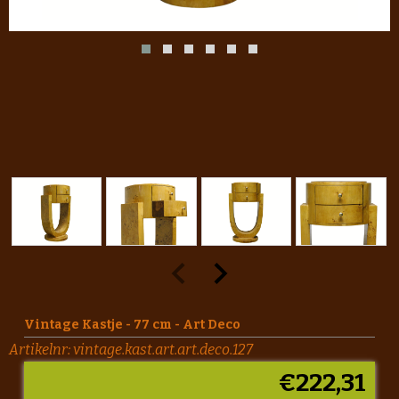
Vintage Kastje - 77 cm - Art Deco
Artikelnr:
vintage.kast.art.art.deco.127
€
222,31