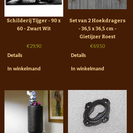
Schilderij Tijger - 90 x
Set van 2 Hoekdragers
60 - Zwart Wit
- 36,5 x 36,5 cm -
Gietijzer Roest
€
29,90
€
69,50
Details
Details
In winkelmand
In winkelmand