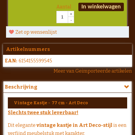
Aantal
In winkelwagen
+
-
Zet op wensenlijst
Artikelnummers
EAN:
6154155599545
Meer van Geimporteerde artikelen
Beschrijving
Vintage Kastje - 77 cm - Art Deco
Slechts twee stuk leverbaar!
Dit elegante
vintage kastje in Art Deco-stijl
is een
verfijnd meubelstuk met karakter.