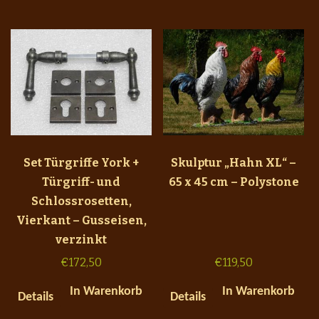
Set Türgriffe York +
Skulptur „Hahn XL“ –
Türgriff- und
65 x 45 cm – Polystone
Schlossrosetten,
Vierkant – Gusseisen,
verzinkt
€
172,50
€
119,50
In Warenkorb
In Warenkorb
Details
Details