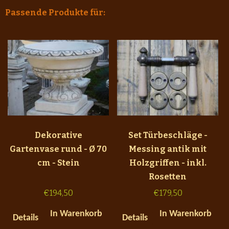
Passende Produkte für:
Dekorative
Set Türbeschläge -
Gartenvase rund - Ø 70
Messing antik mit
cm - Stein
Holzgriffen - inkl.
Rosetten
€
194,50
€
179,50
In Warenkorb
In Warenkorb
Details
Details