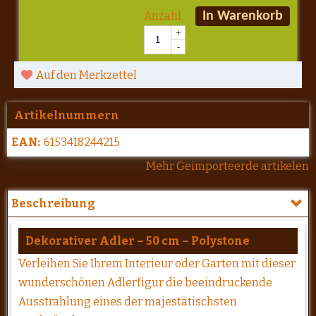
Anzahl
In Warenkorb
+
-
Auf den Merkzettel
Artikelnummern
EAN:
6153418244215
Mehr Geimporteerde artikelen
Beschreibung
Dekorativer Adler – 50 cm – Polystone
Verleihen Sie Ihrem Interieur oder Garten mit dieser
wunderschönen Adlerfigur die beeindruckende
Ausstrahlung eines der majestätischsten