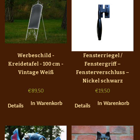
Werbeschild -
Fensterriegel /
Kreidetafel - 100 cm -
Fenstergriff –
Vintage Weiß
Fensterverschluss –
Nickel schwarz
€
89,50
€
19,50
In Warenkorb
In Warenkorb
Details
Details