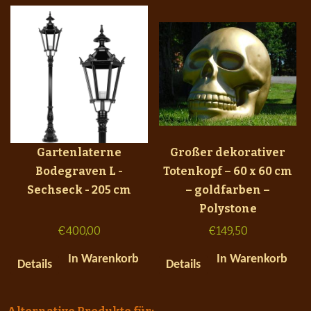
Gartenlaterne
Großer dekorativer
Bodegraven L -
Totenkopf – 60 x 60 cm
Sechseck - 205 cm
– goldfarben –
Polystone
€
400,00
€
149,50
In Warenkorb
In Warenkorb
Details
Details