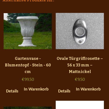
Alternative Produkte für:
Gartenvase -
Ovale Türgriffrosette –
Blumentopf - Stein - 60
56 x 33 mm –
cm
Mattnickel
€
99,50
€
9,50
In Warenkorb
In Warenkorb
Details
Details