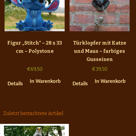
Figur „Stitch“ – 28 x 33
Türklopfer mit Katze
cm – Polystone
und Maus – farbiges
Gusseisen
€
69,50
€
39,50
In Warenkorb
In Warenkorb
Details
Details
Zuletzt betrachtete Artikel