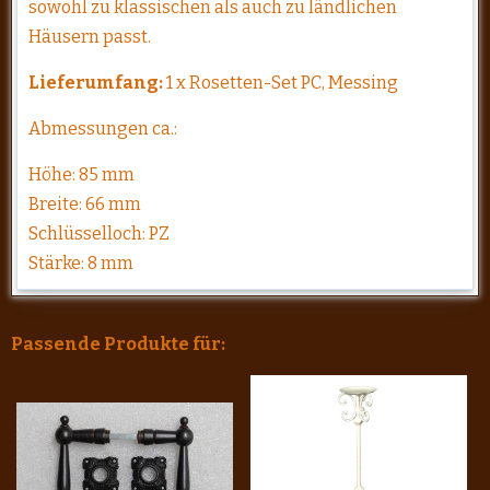
sowohl zu klassischen als auch zu ländlichen
Häusern passt.
Lieferumfang:
1 x Rosetten-Set PC, Messing
Abmessungen ca.:
Höhe: 85 mm
Breite: 66 mm
Schlüsselloch: PZ
Stärke: 8 mm
Passende Produkte für: