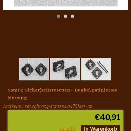
Satz PZ-Sicherheitsrosetten – Dunkel patiniertes
Messing
Artikelnr.:
set.vghroz.pat.mess.a4751set-pz
€
40,91
Anzahl
In Warenkorb