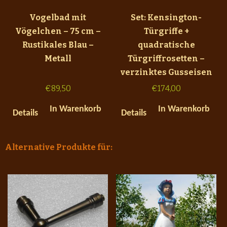
Vogelbad mit
Set: Kensington-
Vögelchen – 75 cm –
Türgriffe +
Rustikales Blau –
quadratische
Metall
Türgriffrosetten –
verzinktes Gusseisen
€
89,50
€
174,00
In Warenkorb
In Warenkorb
Details
Details
Alternative Produkte für: