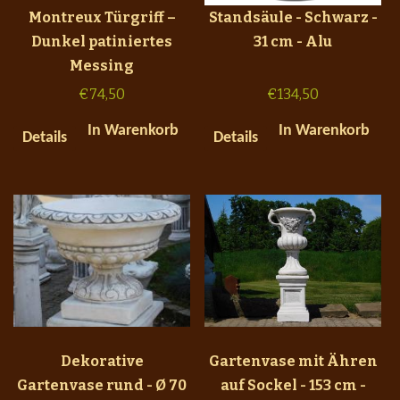
Montreux Türgriff –
Standsäule - Schwarz -
Dunkel patiniertes
31 cm - Alu
Messing
€
74,50
€
134,50
In Warenkorb
In Warenkorb
Details
Details
Dekorative
Gartenvase mit Ähren
Gartenvase rund - Ø 70
auf Sockel - 153 cm -