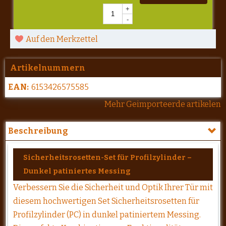
+
-
Auf den Merkzettel
Artikelnummern
EAN:
6153426575585
Mehr Geimporteerde artikelen
Beschreibung
Sicherheitsrosetten-Set für Profilzylinder –
Dunkel patiniertes Messing
Verbessern Sie die Sicherheit und Optik Ihrer Tür mit
diesem hochwertigen Set Sicherheitsrosetten für
Profilzylinder (PC) in dunkel patiniertem Messing.