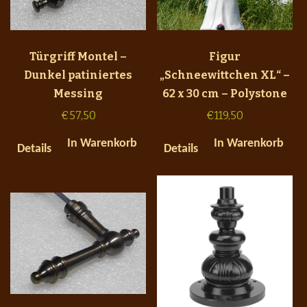
Türgriff Montel –
Figur
Dunkel patiniertes
„Schneewittchen XL“ –
Messing
62 x 30 cm – Polystone
€
57,50
€
119,50
In Warenkorb
In Warenkorb
Details
Details