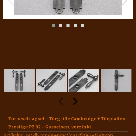
Türbeschlagset – Türgriffe Cambridge + Türplatten
Prestige PZ 92 – Gusseisen, verzinkt
Artikelnr.:
set.db.cambr+prestige.irf2061+1581pz92