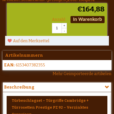
€
164,88
Anzahl
In Warenkorb
+
-
Auf den Merkzettel
Artikelnummern
EAN:
6153407382355
Mehr Geimporteerde artikelen
Beschreibung
Türbeschlagset – Türgriffe Cambridge +
Türrosetten Prestige PZ 92 – Verzinktes