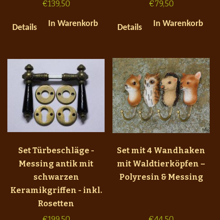
€
139,50
€
79,50
In Warenkorb
In Warenkorb
Details
Details
Set Türbeschläge -
Set mit 4 Wandhaken
Messing antik mit
mit Waldtierköpfen –
schwarzen
Polyresin & Messing
Keramikgriffen - inkl.
Rosetten
€
199,50
€
44,50