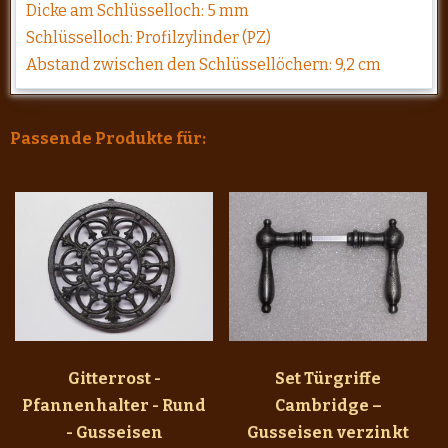
Dicke am Schlüsselloch: 5 mm
Schlüsselloch: Profilzylinder (PZ)
Abstand zwischen den Schlüssellöchern: 9,2 cm
Passende Produkte für:
Gitterrost -
Set Türgriffe
Pfannenhalter - Rund
Cambridge –
- Gusseisen
Gusseisen verzinkt