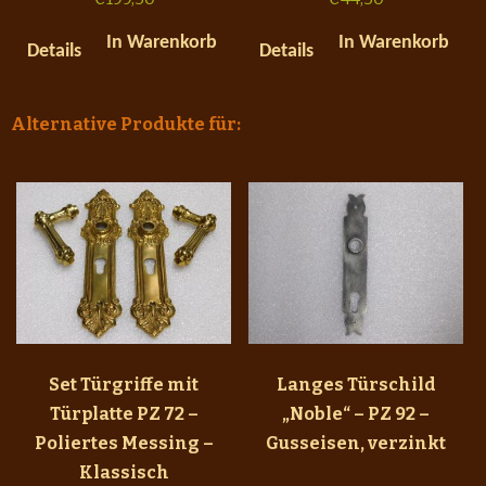
In Warenkorb
In Warenkorb
Details
Details
Alternative Produkte für:
Set Türgriffe mit
Langes Türschild
Türplatte PZ 72 –
„Noble“ – PZ 92 –
Poliertes Messing –
Gusseisen, verzinkt
Klassisch