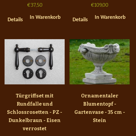
€
37,50
€
109,00
In Warenkorb
In Warenkorb
Details
Details
Türgriffset mit
Ornamentaler
Rundfalle und
Blumentopf -
Schlossrosetten - PZ -
Gartenvase - 35 cm -
Dunkelbraun - Eisen
Stein
verrostet