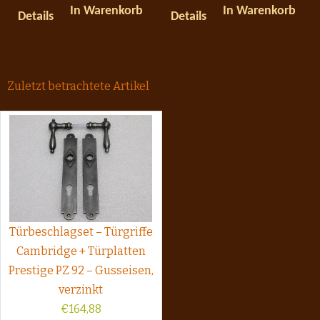
In Warenkorb
In Warenkorb
Details
Details
Zuletzt betrachtete Artikel
Türbeschlagset – Türgriffe
Cambridge + Türplatten
Prestige PZ 92 – Gusseisen,
verzinkt
€
164,88