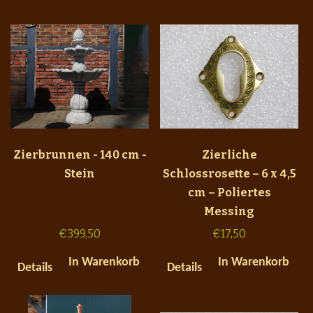
Zierbrunnen - 140 cm -
Zierliche
Stein
Schlossrosette – 6 x 4,5
cm – Poliertes
Messing
€
399,50
€
17,50
In Warenkorb
In Warenkorb
Details
Details