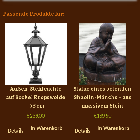
Passende Produkte für:
Außen-Stehleuchte
Statue eines betenden
auf Sockel Kropswolde
Shaolin-Mönchs – aus
- 73 cm
massivem Stein
€
239,00
€
139,50
In Warenkorb
In Warenkorb
Details
Details