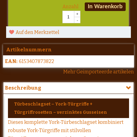
Anzahl
In Warenkorb
+
-
Auf den Merkzettel
Artikelnummern
EAN:
6153407873822
Mehr Geimporteerde artikelen
Beschreibung
Türbeschlagset – York-Türgriffe +
Türgriffrosetten – verzinktes Gusseisen
Dieses komplette York-Türbeschlagset kombiniert
robuste York-Türgriffe mit stilvollen