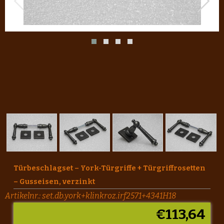
Türbeschlagset – York-Türgriffe + Türgriffrosetten
– Gusseisen, verzinkt
Artikelnr.:
set.db.york+klinkroz.irf2571+4341H18
€
113,64