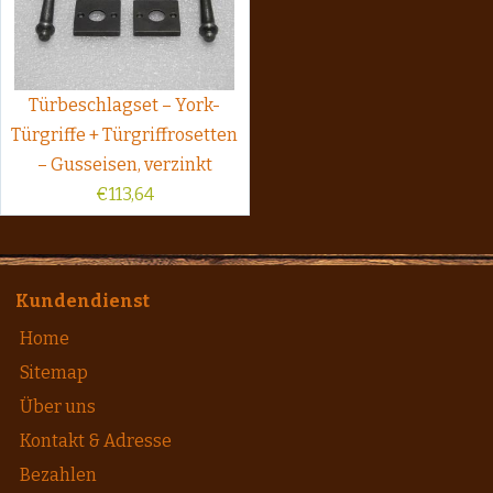
Türbeschlagset – York-
Türgriffe + Türgriffrosetten
– Gusseisen, verzinkt
€
113,64
Kundendienst
Home
Sitemap
Über uns
Kontakt & Adresse
Bezahlen