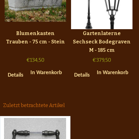
Blumenkasten
Gartenlaterne
Trauben - 75 cm - Stein
Sechseck Bodegraven
M - 185 cm
€
134,50
€
379,50
In Warenkorb
In Warenkorb
Details
Details
Zuletzt betrachtete Artikel