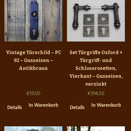
Vintage Türschild – PC
Set Türgriffe Oxford +
92 – Gusseisen –
Türgriff- und
Antikbraun
Schlossrosetten,
Vierkant – Gusseisen,
verzinkt
€
19,50
€
194,50
In Warenkorb
In Warenkorb
Details
Details