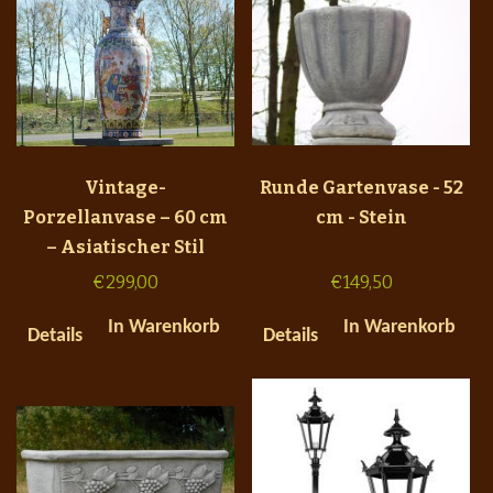
Vintage-
Runde Gartenvase - 52
Porzellanvase – 60 cm
cm - Stein
– Asiatischer Stil
€
299,00
€
149,50
In Warenkorb
In Warenkorb
Details
Details