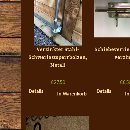
Verzinkter Stahl-
Schiebeverrie
Schwerlastsperrbolzen,
verzin
Metall
€
27,50
€
8,5
Details
Details
In Warenkorb
In