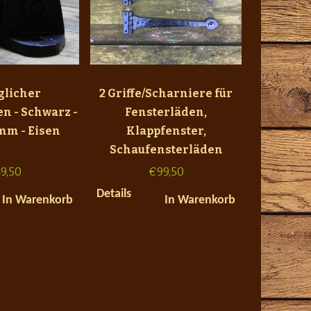
glicher
2 Griffe/Scharniere für
n - Schwarz -
Fensterläden,
 mm - Eisen
Klappfenster,
Schaufensterläden
9,50
€
99,50
Details
In Warenkorb
In Warenkorb