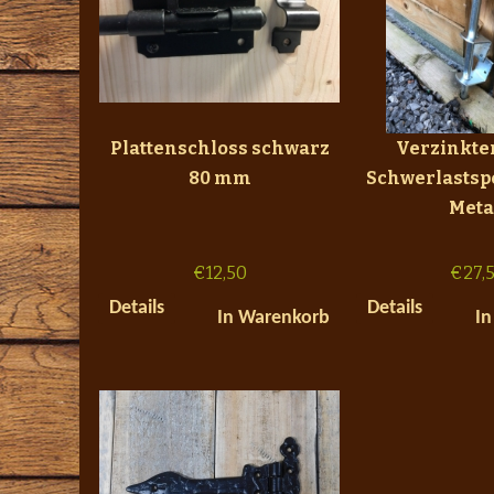
Plattenschloss schwarz
Verzinkter
80 mm
Schwerlastsp
Meta
€
12,50
€
27,
Details
Details
In Warenkorb
In