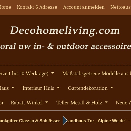
Home
Kontakt & Adresse
Account anmelden
Nettoaus
rzeit bis 10 Werktage)
Maßstabsgetreue Modelle aus 
Haus
Interieur Huis
Gartendekoration
ör
Rabatt Winkel
Teller Metall & Holz
Neue A
nkgitter Classic & Schlösser
Landhaus-Tor „Alpine Weide“ –