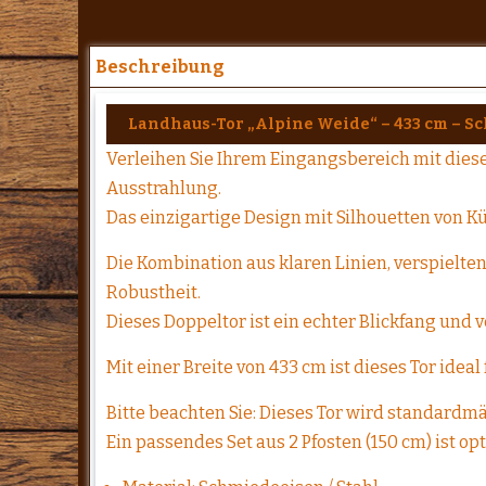
Beschreibung
Landhaus-Tor „Alpine Weide“ – 433 cm – S
Verleihen Sie Ihrem Eingangsbereich mit die
Ausstrahlung.
Das einzigartige Design mit Silhouetten von 
Die Kombination aus klaren Linien, verspielte
Robustheit.
Dieses Doppeltor ist ein echter Blickfang und
Mit einer Breite von 433 cm ist dieses Tor idea
Bitte beachten Sie: Dieses Tor wird standardmä
Ein passendes Set aus 2 Pfosten (150 cm) ist o