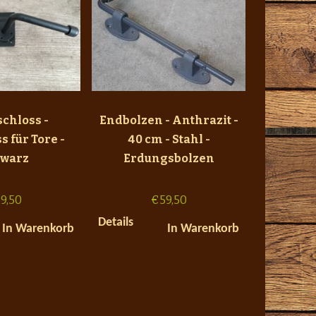
schloss -
Endbolzen - Anthrazit -
s für Tore -
40 cm - Stahl -
warz
Erdungsbolzen
9,50
€
59,50
Details
In Warenkorb
In Warenkorb