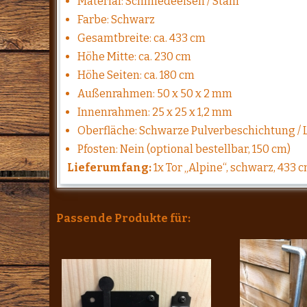
Material: Schmiedeeisen / Stahl
Farbe: Schwarz
Gesamtbreite: ca. 433 cm
Höhe Mitte: ca. 230 cm
Höhe Seiten: ca. 180 cm
Außenrahmen: 50 x 50 x 2 mm
Innenrahmen: 25 x 25 x 1,2 mm
Oberfläche: Schwarze Pulverbeschichtung / 
Pfosten: Nein (optional bestellbar, 150 cm)
Lieferumfang:
1x Tor „Alpine“, schwarz, 433 
Passende Produkte für: