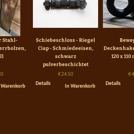
 Stahl-
Schiebeschloss - Riegel
Bewe
errbolzen,
Ciap - Schmiedeeisen,
Deckenhake
ll
schwarz
120 x 110
pulverbeschichtet
50
€
24,50
€
4
Details
Details
 Warenkorb
In Warenkorb