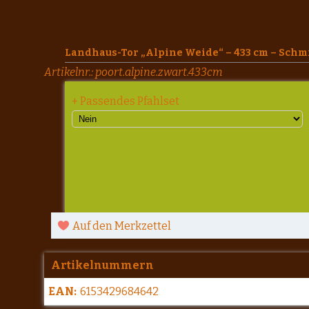
Landhaus-Tor „Alpine Weide“ – 433 cm – Schm
Artikelnr.:
poort.alpine.zwart.433cm
+ Passendes Pfahlset
Auf den Merkzettel
Artikelnummern
EAN:
6153429684642