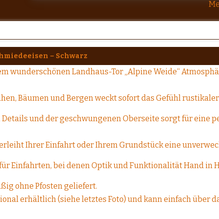
Me
chmiedeeisen – Schwarz
sem wunderschönen Landhaus-Tor „Alpine Weide“ Atmosphäre
Kühen, Bäumen und Bergen weckt sofort das Gefühl rustikal
n Details und der geschwungenen Oberseite sorgt für eine 
 verleiht Ihrer Einfahrt oder Ihrem Grundstück eine unverwe
l für Einfahrten, bei denen Optik und Funktionalität Hand in
ßig ohne Pfosten geliefert.
ptional erhältlich (siehe letztes Foto) und kann einfach übe