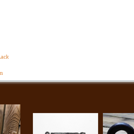
Lack
cm