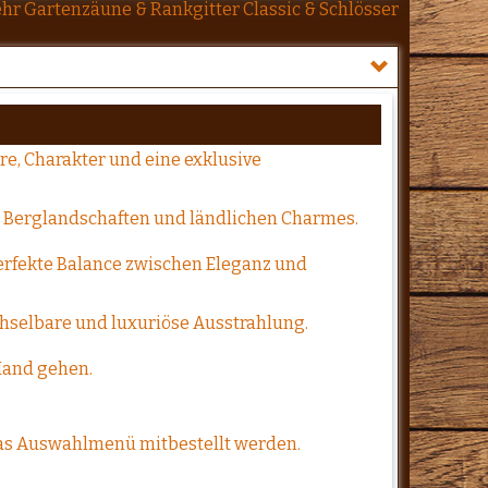
hr Gartenzäune & Rankgitter Classic & Schlösser
, Charakter und eine exklusive
er Berglandschaften und ländlichen Charmes.
perfekte Balance zwischen Eleganz und
chselbare und luxuriöse Ausstrahlung.
 Hand gehen.
r das Auswahlmenü mitbestellt werden.