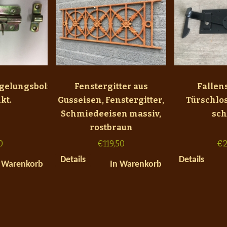
gelungsbolzen10,
Fenstergitter aus
Fallen
kt.
Gusseisen, Fenstergitter,
Türschlos
Schmiedeeisen massiv,
sch
rostbraun
0
€
119,50
€
2
Details
Details
 Warenkorb
In Warenkorb