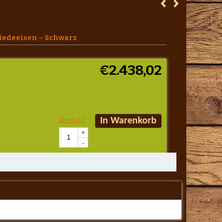
iedeeisen – Schwarz
€
2.438,02
Anzahl
In Warenkorb
+
-