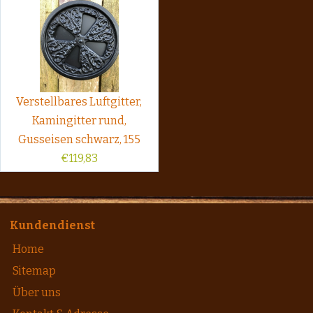
Verstellbares Luftgitter,
Kamingitter rund,
Gusseisen schwarz, 155
€
119,83
Kundendienst
Home
Sitemap
Über uns