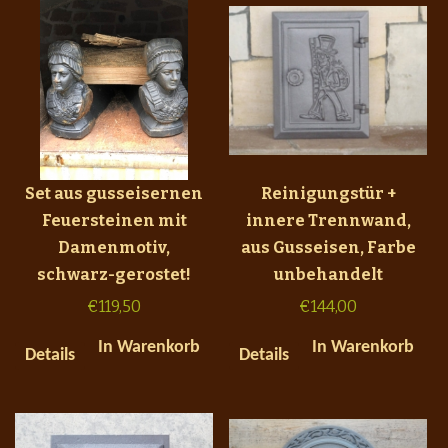
Set aus gusseisernen
Reinigungstür +
Feuersteinen mit
innere Trennwand,
Damenmotiv,
aus Gusseisen, Farbe
schwarz-gerostet!
unbehandelt
€
119,50
€
144,00
In Warenkorb
In Warenkorb
Details
Details