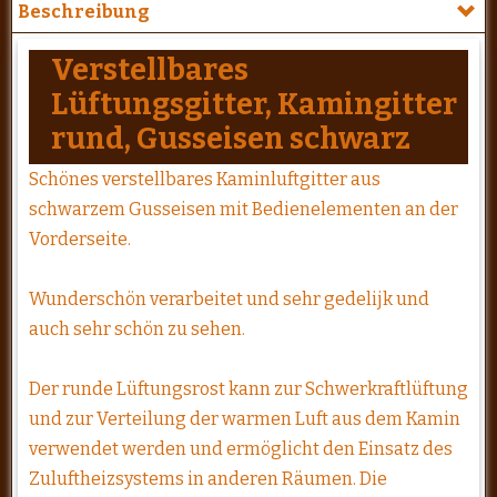
Beschreibung
Verstellbares
Lüftungsgitter, Kamingitter
rund, Gusseisen schwarz
Schönes verstellbares Kaminluftgitter aus
schwarzem Gusseisen mit Bedienelementen an der
Vorderseite.
Wunderschön verarbeitet und sehr gedelijk und
auch sehr schön zu sehen.
Der runde Lüftungsrost kann zur Schwerkraftlüftung
und zur Verteilung der warmen Luft aus dem Kamin
verwendet werden und ermöglicht den Einsatz des
Zuluftheizsystems in anderen Räumen. Die