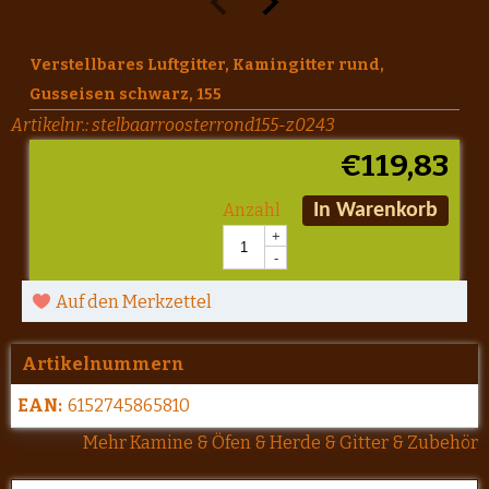
Verstellbares Luftgitter, Kamingitter rund,
Gusseisen schwarz, 155
Artikelnr.:
stelbaarroosterrond155-z0243
€
119,83
Anzahl
In Warenkorb
+
-
Auf den Merkzettel
Artikelnummern
EAN:
6152745865810
Mehr Kamine & Öfen & Herde & Gitter & Zubehör