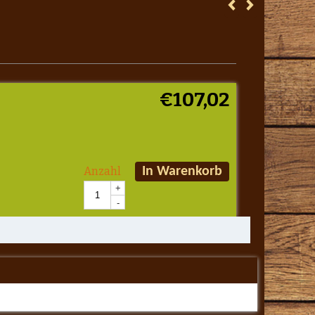
€
107,02
Anzahl
In Warenkorb
+
-