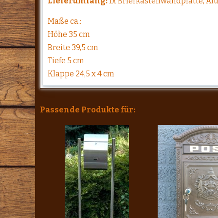
Lieferumfang:
1x Briefkastenwandplatte, Al
Maße ca.:
Höhe 35 cm
Breite 39,5 cm
Tiefe 5 cm
Klappe 24,5 x 4 cm
Passende Produkte für: