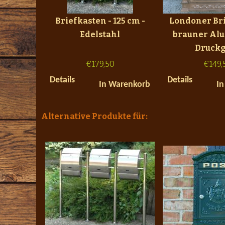
Briefkasten - 125 cm -
Londoner Bri
Edelstahl
brauner Al
Druckg
€
179,50
€
149,
Details
Details
In Warenkorb
In
Alternative Produkte für: