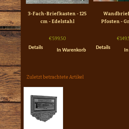
3-Fach-Briefkasten - 125
Wandbrie
cm - Edelstahl
Pfosten - G
€
599,50
€
149,
Details
Details
In Warenkorb
In
Zuletzt betrachtete Artikel