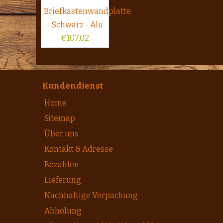
Briefkastenwandplatte
- Schwarz - Alu
€
107,02
Kundendienst
Home
Sitemap
Über uns
Kontakt & Adresse
Bezahlen
Lieferung
Nachhaltige Verpackung
Abholung