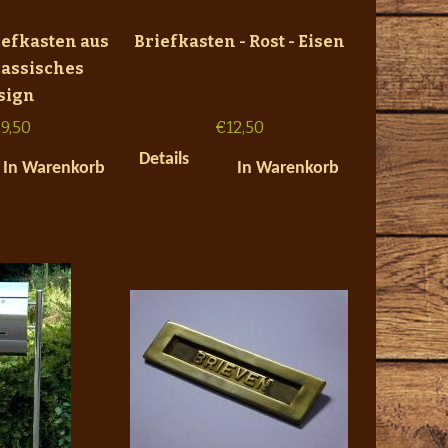
iefkasten aus
Briefkasten - Rost - Eisen
lassisches
sign
9,50
€
12,50
Details
In Warenkorb
In Warenkorb