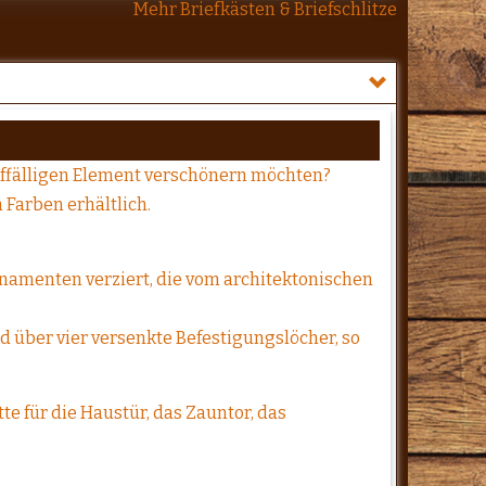
Mehr Briefkästen & Briefschlitze
uffälligen Element verschönern möchten?
 Farben erhältlich.
namenten verziert, die vom architektonischen
d über vier versenkte Befestigungslöcher, so
 für die Haustür, das Zauntor, das