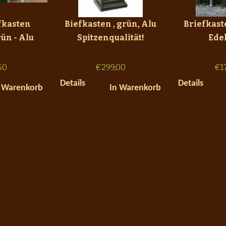
fkasten
Biefkasten , grün, Alu
Briefkaste
rün - Alu
Spitzenqualität!
Ede
50
€
299,00
€
1
Details
Details
 Warenkorb
In Warenkorb