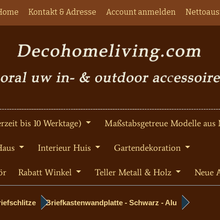
Home
Kontakt & Adresse
Account anmelden
Nettoaus
rzeit bis 10 Werktage)
Maßstabsgetreue Modelle aus 
Haus
Interieur Huis
Gartendekoration
ör
Rabatt Winkel
Teller Metall & Holz
Neue A
iefschlitze
Briefkastenwandplatte - Schwarz - Alu