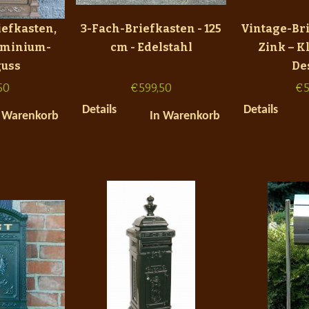
efkasten,
3-Fach-Briefkasten - 125
Vintage-Br
uminium-
cm - Edelstahl
Zink – K
uss
De
50
€
599,50
€
5
Details
Details
 Warenkorb
In Warenkorb