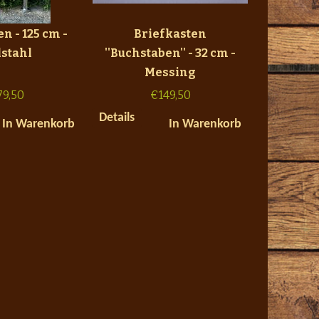
n - 125 cm -
Briefkasten
lstahl
''Buchstaben'' - 32 cm -
Messing
79,50
€
149,50
Details
In Warenkorb
In Warenkorb