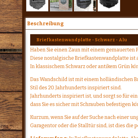
Beschreibung
Briefkastenwandplatte - Schwarz - Alu
Haben Sie einen Zaun mit einem gemauerten P
Diese nostalgische Briefkastenwandplatte ist
In klassischem Schwarz oder antikem Grün könn
Das Wandschild ist mit einem holländischen B
Stil des 20. Jahrhunderts inspiriert sind.
Jahrhunderts inspiriert ist, und sorgt so für 
dass Sie es sicher mit Schrauben befestigen k
Kurzum, wenn Sie auf der Suche nach einer un
Garagentor oder die Stalltür sind, ist dies die p