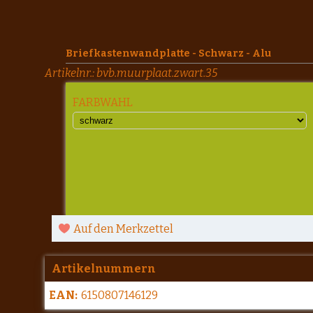
Briefkastenwandplatte - Schwarz - Alu
Artikelnr.:
bvb.muurplaat.zwart.35
FARBWAHL
Auf den Merkzettel
Artikelnummern
EAN:
6150807146129