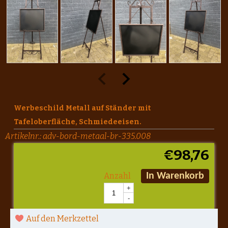
Werbeschild Metall auf Ständer mit
Tafeloberfläche, Schmiedeeisen.
Artikelnr.:
adv-bord-metaal-br-335.008
€
98,76
Anzahl
In Warenkorb
+
-
Auf den Merkzettel