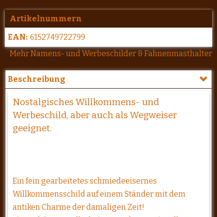
Artikelnummern
EAN:
6152749722799
Mehr Namens- und Werbeschilder & Fahnenmasthalter
Beschreibung
Nostalgisches Willkommens- und
Werbeschild, aber auch als Wegweiser
geeignet.
Ein fein gearbeitetes schmiedeeisernes
Willkommensschild auf einem Ständer mit dem
antiken Charme der damaligen Zeit!