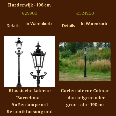
Harderwijk - 198 cm
€
299,00
€
1.249,00
In Warenkorb
In Warenkorb
Details
Details
Klassische Laterne
Gartenlaterne Colmar
'Barcelona' -
- dunkelgrün oder
Außenlampe mit
grün - alu - 190cm
Keramikfassung und