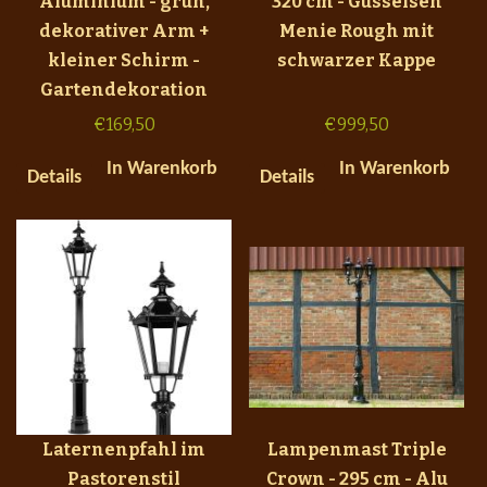
Aluminium - grün,
320 cm - Gusseisen
dekorativer Arm +
Menie Rough mit
kleiner Schirm -
schwarzer Kappe
Gartendekoration
€
169,50
€
999,50
In Warenkorb
In Warenkorb
Details
Details
Laternenpfahl im
Lampenmast Triple
Pastorenstil
Crown - 295 cm - Alu