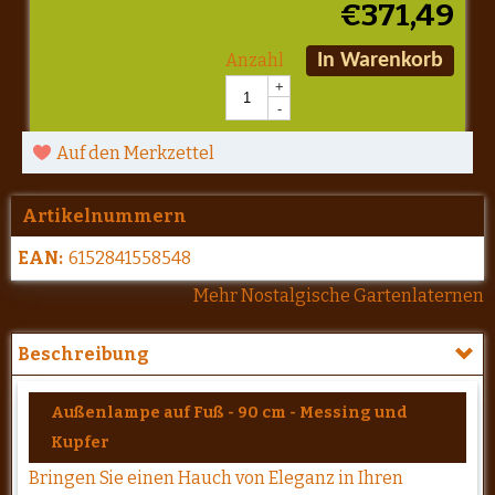
€
371,49
Anzahl
In Warenkorb
+
-
Auf den Merkzettel
Artikelnummern
EAN:
6152841558548
Mehr Nostalgische Gartenlaternen
Beschreibung
Außenlampe auf Fuß - 90 cm - Messing und
Kupfer
Bringen Sie einen Hauch von Eleganz in Ihren