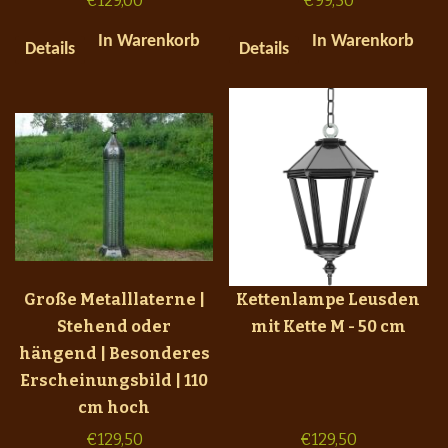
€
129,00
€
99,50
In Warenkorb
In Warenkorb
Details
Details
Große Metalllaterne |
Kettenlampe Leusden
Stehend oder
mit Kette M - 50 cm
hängend | Besonderes
Erscheinungsbild | 110
cm hoch
€
129,50
€
129,50