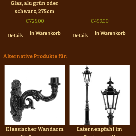
Glas, alu grün oder
schwarz, 275cm
€
725,00
€
499,00
In Warenkorb
In Warenkorb
Details
Details
Alternative Produkte für:
Klassischer Wandarm
Laternenpfahl im