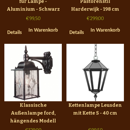
für Lampe -
Pastorenstil
Aluminium - Schwarz
Harderwijk - 198 cm
€
99,50
€
299,00
In Warenkorb
In Warenkorb
Details
Details
Klassische
Kettenlampe Leusden
Außenlampe ford,
mit Kette S - 40 cm
hängendes Modell