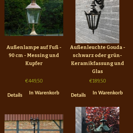
Außenlampe auf Fuß -
Außenleuchte Gouda -
90 cm - Messing und
schwarz oder grün-
Kupfer
Keramikfassung und
Glas
€
449,50
€
189,50
In Warenkorb
In Warenkorb
Details
Details