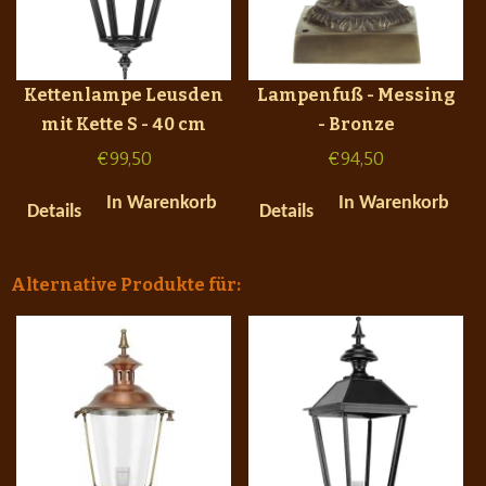
Kettenlampe Leusden
Lampenfuß - Messing
mit Kette S - 40 cm
- Bronze
€
99,50
€
94,50
In Warenkorb
In Warenkorb
Details
Details
Alternative Produkte für: