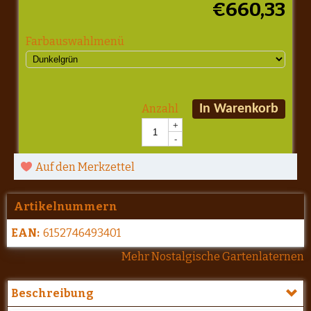
€
660,33
Farbauswahlmenü
Anzahl
In Warenkorb
+
-
Auf den Merkzettel
Artikelnummern
EAN:
6152746493401
Mehr Nostalgische Gartenlaternen
Beschreibung