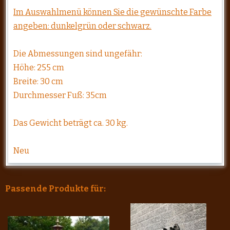
Im Auswahlmenü können Sie die gewünschte Farbe
angeben: dunkelgrün oder schwarz.
Die Abmessungen sind ungefähr:
Höhe: 255 cm
Breite: 30 cm
Durchmesser Fuß: 35cm
Das Gewicht beträgt ca. 30 kg.
Neu
Passende Produkte für: