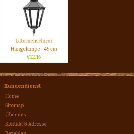
Laternenschirm
Hängelampe - 45 cm
€
111,16
Kundendienst
Home
Sitemap
Über uns
Kontakt & Adresse
Bezahlen