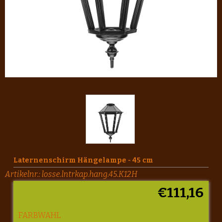
Laternenschirm Hängelampe - 45 cm
Artikelnr.:
losse.lntrkap.hang.45.K12H
€
111,16
FARBWAHL