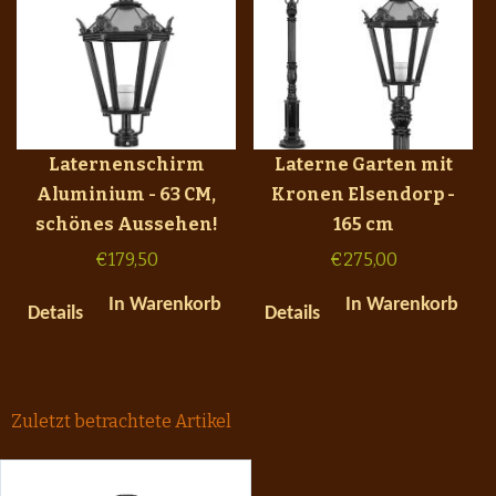
Laternenschirm
Laterne Garten mit
Aluminium - 63 CM,
Kronen Elsendorp -
schönes Aussehen!
165 cm
€
179,50
€
275,00
In Warenkorb
In Warenkorb
Details
Details
Zuletzt betrachtete Artikel