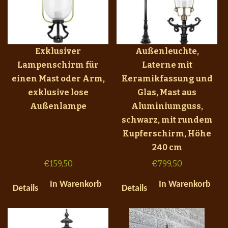
Exklusiver
Außenleuchte,
Lampenschirm für
Laterne mit
einen Mast oder Arm,
Keramikfassung und
exklusive lose
Glas, Mast aus
Außenlampe
Aluminiumguss,
schwarz, mit rundem
Kupferschirm, Höhe
240 cm
€
159,50
€
799,50
In Warenkorb
In Warenkorb
Details
Details