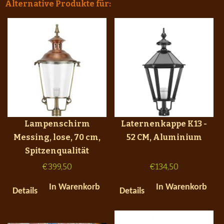
Alternative Produkte für:
Lampenschirm
Laternenkappe K13 -
Messing, lose, 70 cm,
52 CM, Aluminium
Spitzenqualität
€
399,50
€
134,50
In Warenkorb
In Warenkorb
Details
Details