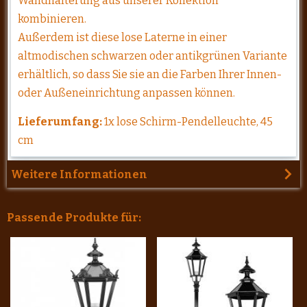
Wandhalterung aus unserer Kollektion
kombinieren.
Außerdem ist diese lose Laterne in einer
altmodischen schwarzen oder antikgrünen Variante
erhältlich, so dass Sie sie an die Farben Ihrer Innen-
oder Außeneinrichtung anpassen können.
Lieferumfang:
1x lose Schirm-Pendelleuchte, 45
cm
Weitere Informationen
Passende Produkte für: