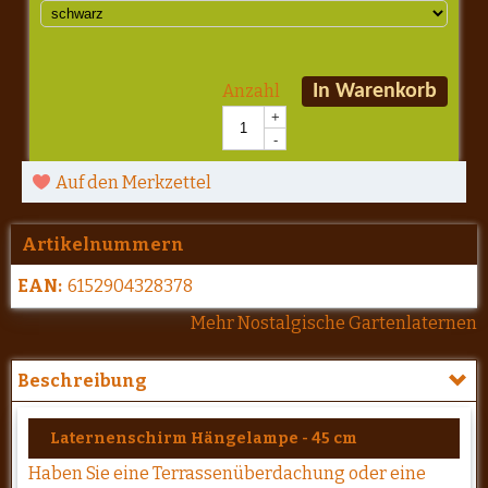
Anzahl
In Warenkorb
+
-
Auf den Merkzettel
Artikelnummern
EAN:
6152904328378
Mehr Nostalgische Gartenlaternen
Beschreibung
Laternenschirm Hängelampe - 45 cm
Haben Sie eine Terrassenüberdachung oder eine