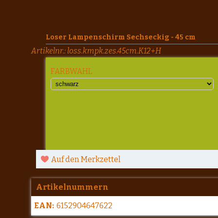
Loser Lampenschirm Sechseckig - 45 cm
Artikelnr.:
loss.kmpk.zes.45cm.K12+H
FARBWAHL
Auf den Merkzettel
Artikelnummern
EAN:
6152904647622