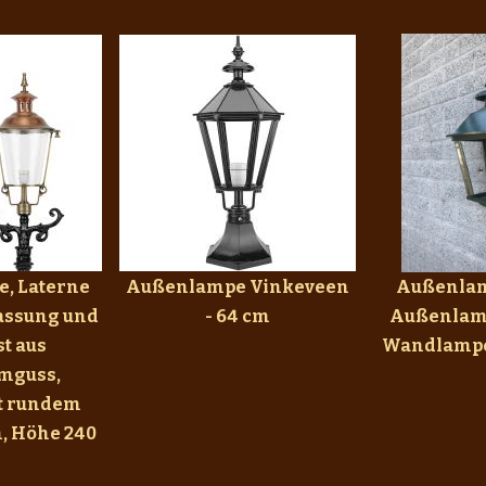
, Laterne
Außenlampe Vinkeveen
Außenlam
assung und
- 64 cm
Außenlamp
st aus
Wandlampe
mguss,
t rundem
, Höhe 240