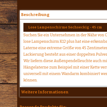
Beschreibung
Lose Lampenschirme Sechseckig - 45 cm
Suchen Sie ein Unternehmen in der Nähe von G
lose Lampenschirm K12 plus hat eine erkennb
Laterne eine extreme Größe von 45 Zentimete
Lackierung besteht aus einer doppelten Pulver
Wir liefern diese Außenpendelleuchte auch mi
Hängelaterne zum Beispiel mit einer Kette ve
universell mit einem Wandarm kombiniert werd
können.
Weitere Informationen