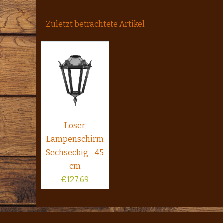
Zuletzt betrachtete Artikel
Loser
Lampenschirm
Sechseckig - 45
cm
€
127,69