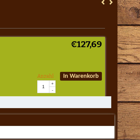
€
127,69
Anzahl
In Warenkorb
+
-