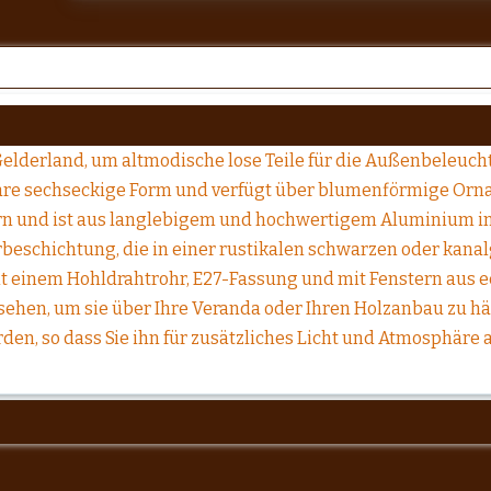
elderland, um altmodische lose Teile für die Außenbeleuch
are sechseckige Form und verfügt über blumenförmige Ornam
rn und ist aus langlebigem und hochwertigem Aluminium im
beschichtung, die in einer rustikalen schwarzen oder kanal
t einem Hohldrahtrohr, E27-Fassung und mit Fenstern aus e
rsehen, um sie über Ihre Veranda oder Ihren Holzanbau zu 
en, so dass Sie ihn für zusätzliches Licht und Atmosphäre 