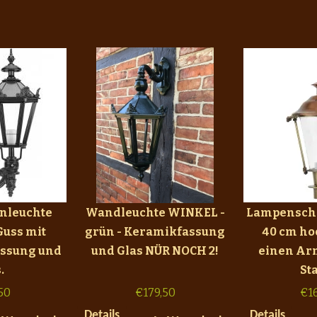
nleuchte
Wandleuchte WINKEL -
Lampenschi
Guss mit
grün - Keramikfassung
40 cm hoc
ssung und
und Glas NÜR NOCH 2!
einen Ar
.
St
50
€
179,50
€
1
Details
Details