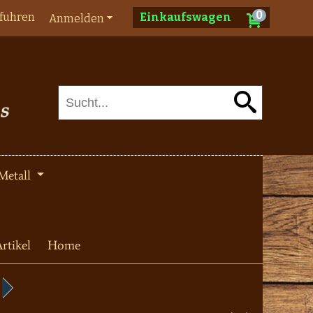
0
fuhren
Einkaufswagen
Anmelden
Metall
rtikel
Home