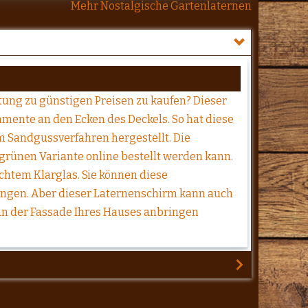
Mehr Nostalgische Gartenlaternen
tung zu günstigen Preisen zu kaufen? Dieser
ente an den Ecken des Deckels. So hat diese
 Sandgussverfahren hergestellt. Die
grünen Variante online bestellt werden kann.
chtem Klarglas. Sie können diese
hängen. Aber dieser Laternenschirm kann auch
an der Fassade Ihres Hauses anbringen