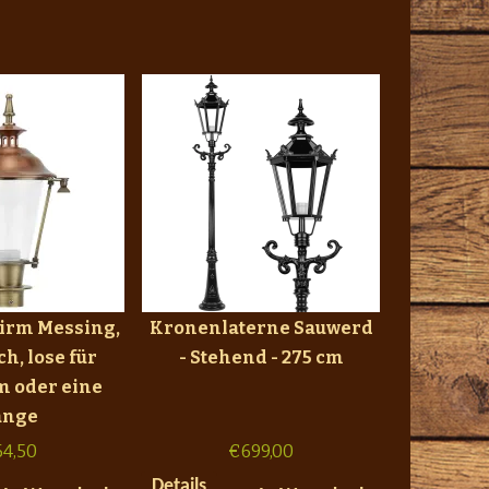
rm Messing,
Kronenlaterne Sauwerd
h, lose für
- Stehend - 275 cm
m oder eine
ange
64,50
€
699,00
Details