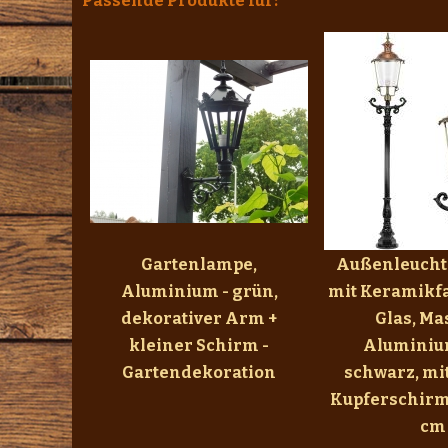
Passende Produkte für:
Gartenlampe,
Außenleuchte
Aluminium - grün,
mit Keramikf
dekorativer Arm +
Glas, Ma
kleiner Schirm -
Aluminiu
Gartendekoration
schwarz, mi
Kupferschirm
cm