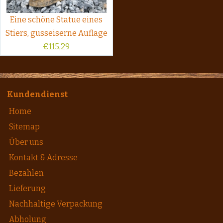
Eine schöne Statue eines
Stiers, gusseiserne Auflage
€
115,29
Kundendienst
Home
Sitemap
Über uns
Kontakt & Adresse
Bezahlen
Lieferung
Nachhaltige Verpackung
Abholung