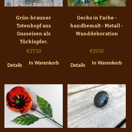
Grün-brauner
Gecko in Farbe -
Totenkopf aus
handbemalt - Metall -
Gusseisen als
Wanddekoration
Türklopfer.
€
27,50
€
19,50
In Warenkorb
In Warenkorb
Details
Details