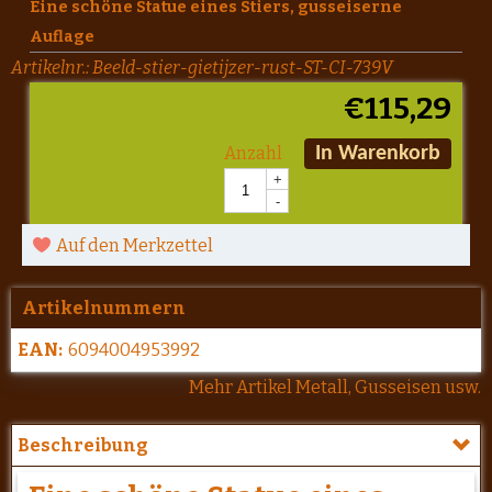
Eine schöne Statue eines Stiers, gusseiserne
Auflage
Artikelnr.:
Beeld-stier-gietijzer-rust-ST-CI-739V
€
115,29
Anzahl
In Warenkorb
+
-
Auf den Merkzettel
Artikelnummern
EAN:
6094004953992
Mehr Artikel Metall, Gusseisen usw.
Beschreibung