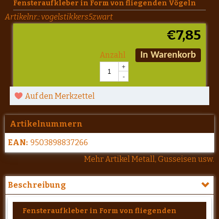
Fensteraufkleber in Form von fliegenden Vögeln
Artikelnr.:
vogelstikkers5zwart
€
7,85
Anzahl
In Warenkorb
+
-
Auf den Merkzettel
Artikelnummern
EAN:
9503898837266
Mehr Artikel Metall, Gusseisen usw.
Beschreibung
Fensteraufkleber in Form von fliegenden