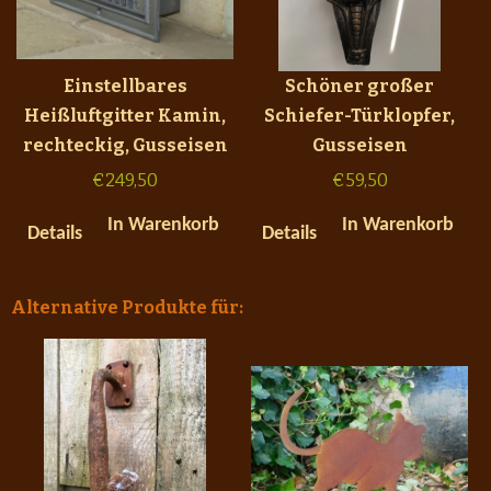
Einstellbares
Schöner großer
Heißluftgitter Kamin,
Schiefer-Türklopfer,
rechteckig, Gusseisen
Gusseisen
€
249,50
€
59,50
In Warenkorb
In Warenkorb
Details
Details
Alternative Produkte für: