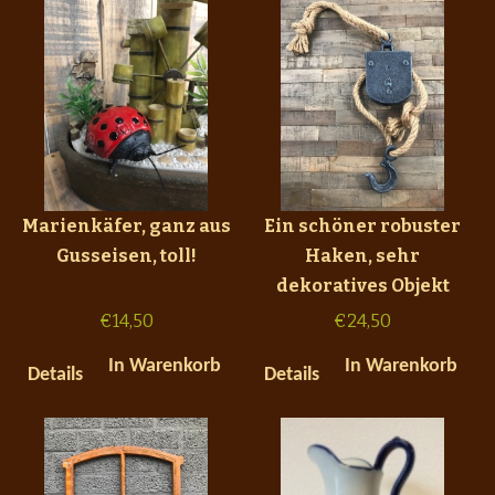
Marienkäfer, ganz aus
Ein schöner robuster
Gusseisen, toll!
Haken, sehr
dekoratives Objekt
€
14,50
€
24,50
In Warenkorb
In Warenkorb
Details
Details