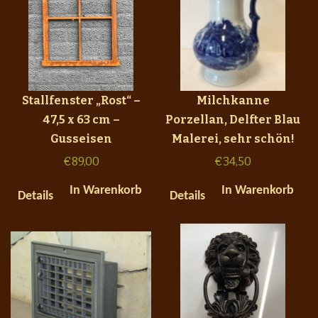
Stallfenster „Rost“ –
Milchkanne
47,5 x 63 cm –
Porzellan, Delfter Blau
Gusseisen
Malerei, sehr schön!
€
89,00
€
34,50
In Warenkorb
In Warenkorb
Details
Details