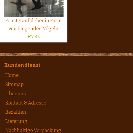
Fensteraufkleber in Form
von fliegenden Vögeln
€
7,85
Kundendienst
Home
Sitemap
Über uns
Kontakt & Adresse
Bezahlen
Lieferung
Nachhaltige Verpackung