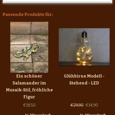
Passende Produkte für:
Ein schöner
Glühbirne Modell -
Salamander im
Stehend - LED
Mosaik-Stil, fröhliche
Figur
€
18,50
€
29,90
€
14,90