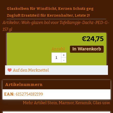
Glaskolben für Windlicht, Kerzen Schutz geg
Zugluft Ersatzteil für Kerzenhalter, Letste 2!
Artikelnr.:
Woh-glazen bol voor Tafellampje-Dachz-PED-G-
157 gl
€
24,75
Anzahl
In Warenkorb
+
-
Auf den Merkzettel
Artikelnummern
EAN:
6152754182199
Mehr Artikel Stein, Marmor, Keramik, Glas usw.