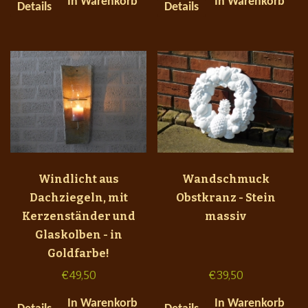
In Warenkorb
In Warenkorb
Details
Details
Windlicht aus
Wandschmuck
Dachziegeln, mit
Obstkranz - Stein
Kerzenständer und
massiv
Glaskolben - in
Goldfarbe!
€
49,50
€
39,50
In Warenkorb
In Warenkorb