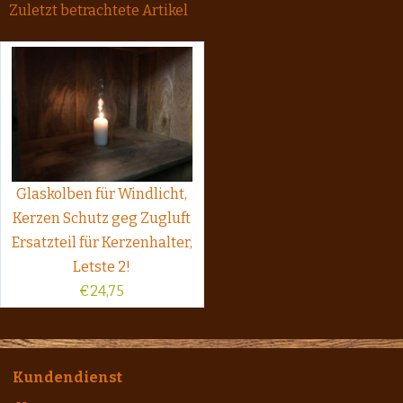
Zuletzt betrachtete Artikel
Glaskolben für Windlicht,
Kerzen Schutz geg Zugluft
Ersatzteil für Kerzenhalter,
Letste 2!
€
24,75
Kundendienst