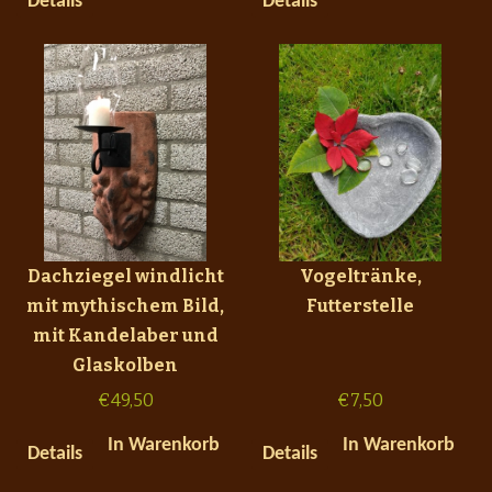
Details
Details
Dachziegel windlicht
Vogeltränke,
mit mythischem Bild,
Futterstelle
mit Kandelaber und
Glaskolben
€
49,50
€
7,50
In Warenkorb
In Warenkorb
Details
Details