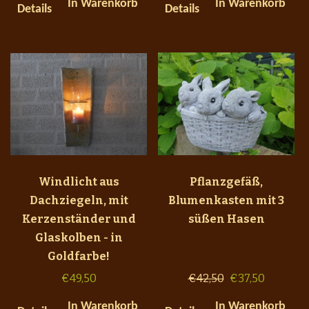
In Warenkorb
In Warenkorb
Details
Details
Windlicht aus
Pflanzgefäß,
Dachziegeln, mit
Blumenkasten mit 3
Kerzenständer und
süßen Hasen
Glaskolben - in
Goldfarbe!
€
49,50
€
42,50
€
37,50
In Warenkorb
In Warenkorb