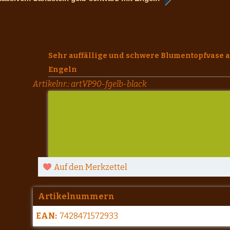
Sehr auffällige und schwere Blumentopfvase 
Engeln
Artikelnr.:
artVP90-fgelb-black
Auf den Merkzettel
Artikelnummern
EAN:
7428471572933