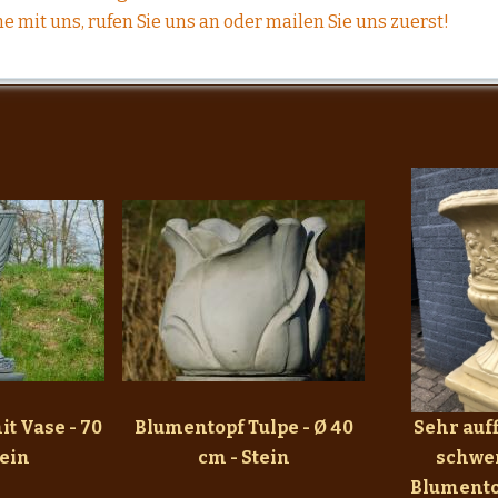
e mit uns, rufen Sie uns an oder mailen Sie uns zuerst!
it Vase - 70
Blumentopf Tulpe - Ø 40
Sehr auf
tein
cm - Stein
schwe
Blumento