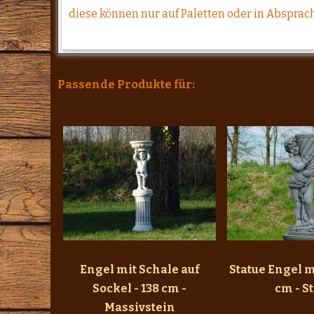
diese können nur auf Paletten oder in Absprach
Passende Produkte für:
Engel mit Schale auf
Statue Engel m
Sockel - 138 cm -
cm - S
Massivstein