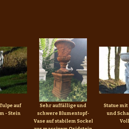
Tulpe auf
Sehr auffällige und
Statue mit
cm - Stein
schwere Blumentopf-
und Schal
Vase auf stabilem Sockel
Vol
aus massivem Oxidstein