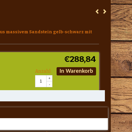
aus massivem Sandstein gelb-schwarz mit
€
288,84
Anzahl
In Warenkorb
+
-