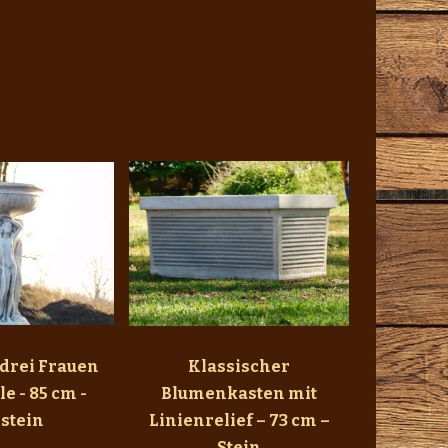
 drei Frauen
Klassischer
e - 85 cm -
Blumenkasten mit
lstein
Linienrelief – 73 cm –
Stein