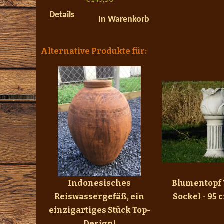
Details
In Warenkorb
Alternative Produkte für:
Indonesisches
Blumentopf 
Reiswassergefäß, ein
Sockel - 95 
einzigartiges Stück Top-
Design!