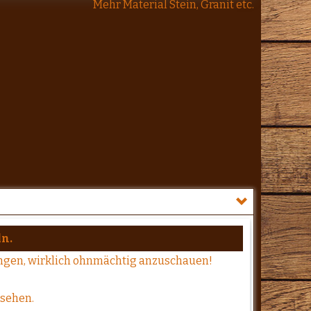
Mehr Material Stein, Granit etc.
ln.
ungen, wirklich ohnmächtig anzuschauen!
ssehen.