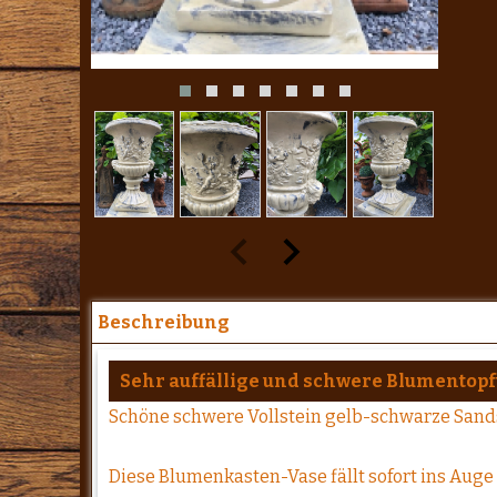
Beschreibung
Sehr auffällige und schwere Blumentop
Schöne schwere Vollstein gelb-schwarze Sands
Diese Blumenkasten-Vase fällt sofort ins Auge