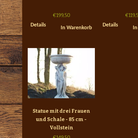
€
199,50
€
119,
Details
Details
In Warenkorb
In
Statue mit drei Frauen
und Schale - 85 cm -
Vollstein
€
149,50