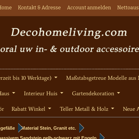
Home
Kontakt & Adresse
Account anmelden
Nettoaus
rzeit bis 10 Werktage)
Maßstabsgetreue Modelle aus 
Haus
Interieur Huis
Gartendekoration
ör
Rabatt Winkel
Teller Metall & Holz
Neue A
zgefäße
Material Stein, Granit etc.
massivem Sandstein gelb-schwarz mit Engeln