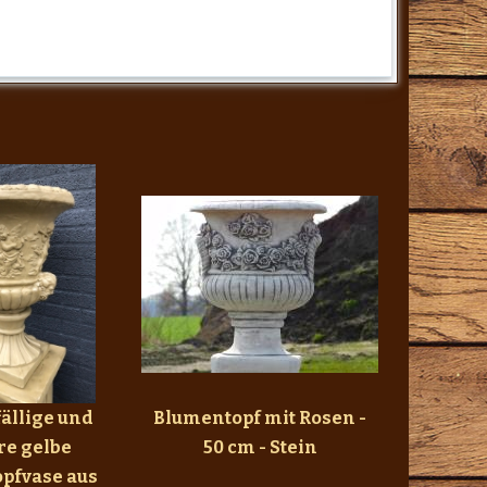
fällige und
Blumentopf mit Rosen -
re gelbe
50 cm - Stein
pfvase aus