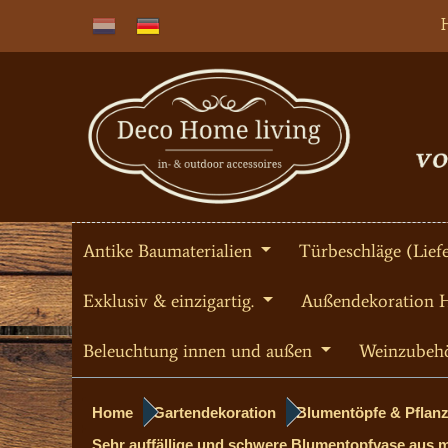
Antike Baumaterialien
Türbeschläge (Liefe
Exklusiv & einzigartig.
Außendekoration 
Beleuchtung innen und außen
Weinzubeh
Home
Gartendekoration
Blumentöpfe & Pflan
Sehr auffällige und schwere Blumentopfvase aus 