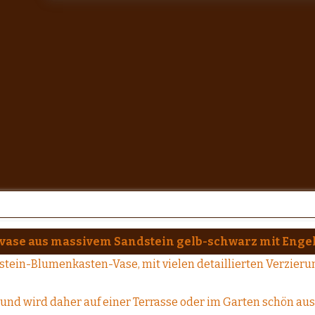
fvase aus massivem Sandstein gelb-schwarz mit Enge
tein-Blumenkasten-Vase, mit vielen detaillierten Verzier
 und wird daher auf einer Terrasse oder im Garten schön au