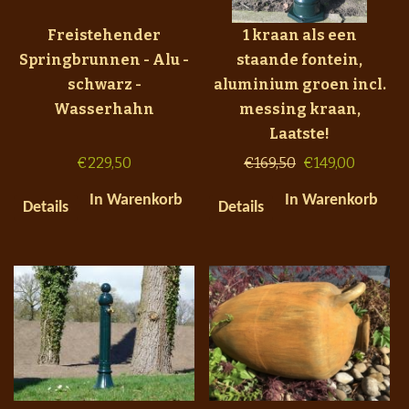
Freistehender
1 kraan als een
Springbrunnen - Alu -
staande fontein,
schwarz -
aluminium groen incl.
Wasserhahn
messing kraan,
Laatste!
€
229,50
€
169,50
€
149,00
In Warenkorb
In Warenkorb
Details
Details