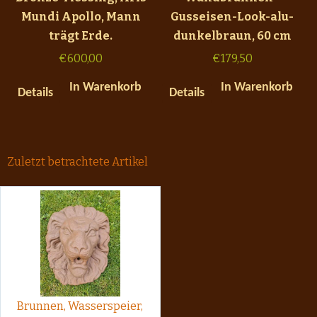
Mundi Apollo, Mann
Gusseisen-Look-alu-
trägt Erde.
dunkelbraun, 60 cm
€
600,00
€
179,50
In Warenkorb
In Warenkorb
Details
Details
Zuletzt betrachtete Artikel
Brunnen, Wasserspeier,