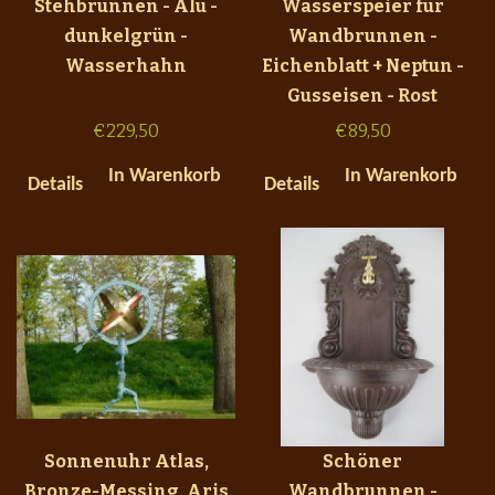
Stehbrunnen - Alu -
Wasserspeier für
dunkelgrün -
Wandbrunnen -
Wasserhahn
Eichenblatt + Neptun -
Gusseisen - Rost
€
229,50
€
89,50
In Warenkorb
In Warenkorb
Details
Details
Sonnenuhr Atlas,
Schöner
Bronze-Messing, Aris
Wandbrunnen -