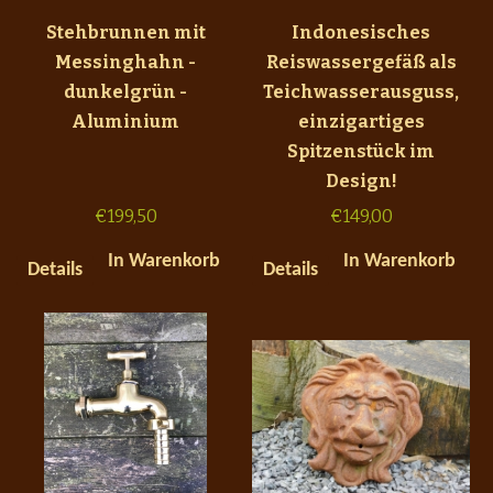
Stehbrunnen mit
Indonesisches
Messinghahn -
Reiswassergefäß als
dunkelgrün -
Teichwasserausguss,
Aluminium
einzigartiges
Spitzenstück im
Design!
€
199,50
€
149,00
In Warenkorb
In Warenkorb
Details
Details