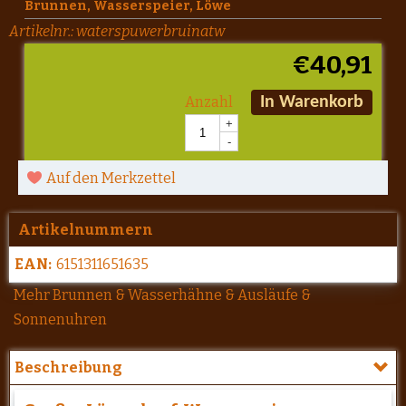
Brunnen, Wasserspeier, Löwe
Artikelnr.:
waterspuwerbruinatw
€
40,91
Anzahl
In Warenkorb
+
-
Auf den Merkzettel
Artikelnummern
EAN:
6151311651635
Mehr Brunnen & Wasserhähne & Ausläufe &
Sonnenuhren
Beschreibung