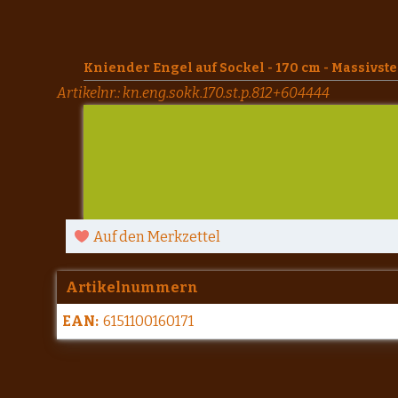
Kniender Engel auf Sockel - 170 cm - Massivst
Artikelnr.:
kn.eng.sokk.170.st.p.812+604444
Auf den Merkzettel
Artikelnummern
EAN:
6151100160171