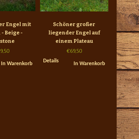
er Engel mit
Schöner großer
 - Beige -
liegender Engel auf
ystone
einem Plateau
9,50
€
69,50
Details
In Warenkorb
In Warenkorb