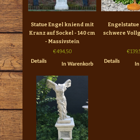
Statue Engel kniend mit
Engelstatue
Kranz auf Sockel - 140 cm
schwere Vollg
- Massivstein
€
494,50
€
139,
Details
Details
In Warenkorb
In