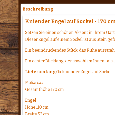
Beschreibung
Kniender Engel auf Sockel - 170 cm 
Setzen Sie einen schönen Akzent in Ihrem Gart
Dieser Engel auf einem Sockel ist aus Stein gefe
Ein beeindruckendes Stück, das Ruhe ausstrahl
Ein echter Blickfang, der sowohl im Innen- a
Lieferumfang:
1x kniender Engel auf Sockel
Maße ca.:
Gesamthöhe 170 cm
Engel
Höhe 110 cm
Breite 53 cm