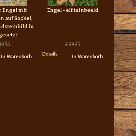
 Engel mit
Engel - elf tuinbeeld
n auf Sockel,
dsteinbild in
gesetzt!
99,50
€
89,95
Details
In Warenkorb
In Warenkorb