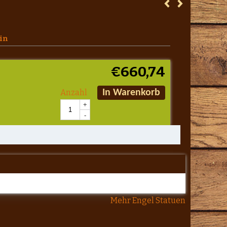
ein
€
660,74
Anzahl
In Warenkorb
+
-
Mehr Engel Statuen