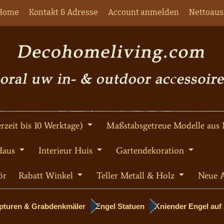
Home
Kontakt & Adresse
Account anmelden
Nettoaus
rzeit bis 10 Werktage)
Maßstabsgetreue Modelle aus 
Haus
Interieur Huis
Gartendekoration
ör
Rabatt Winkel
Teller Metall & Holz
Neue A
lpturen & Grabdenkmäler
Engel Statuen
Kniender Engel auf 