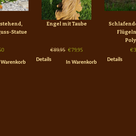
 stehend,
Engel mit Taube
Schlafend
uss-Statue
Flügeln
Pol
50
€
89,95
€
79,95
€
3
Details
Details
 Warenkorb
In Warenkorb