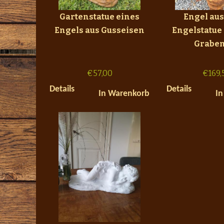
Gartenstatue eines
Engel aus
Engels aus Gusseisen
Engelstatue 
Graben
€
57,00
€
169,
Details
Details
In Warenkorb
In