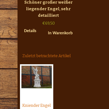
Schöner großer weißer
liegender Engel, sehr
detailliert
€
69,50
Details
In Warenkorb
Zuletzt betrachtete Artikel
Kniender Engel