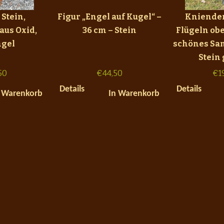
 Stein,
Figur „Engel auf Kugel“ –
Kniender
aus Oxid,
36 cm – Stein
Flügeln obe
gel
schönes San
Stein 
50
€
44,50
€
1
Details
Details
 Warenkorb
In Warenkorb