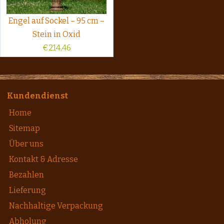
Engel auf Sockel – 95 cm –
Stein in Oxid
€
214,46
Kundendienst
Home
Sitemap
Über uns
Kontakt & Adresse
Bezahlen
Lieferung
Nachhaltige Verpackung
Abholung