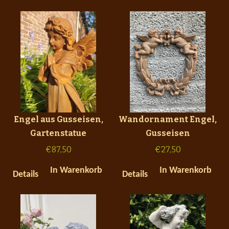
Engel aus Gusseisen,
Wandornament Engel,
Gartenstatue
Gusseisen
€
87,50
€
27,50
In Warenkorb
In Warenkorb
Details
Details