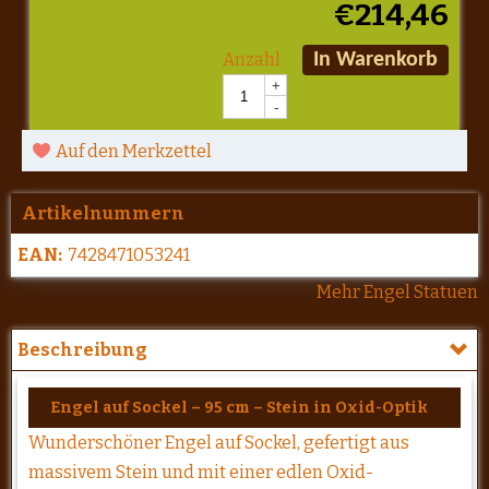
€
214,46
Anzahl
In Warenkorb
+
-
Auf den Merkzettel
Artikelnummern
EAN:
7428471053241
Mehr Engel Statuen
Beschreibung
Engel auf Sockel – 95 cm – Stein in Oxid-Optik
Wunderschöner Engel auf Sockel, gefertigt aus
massivem Stein und mit einer edlen Oxid-