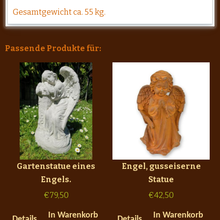
Gesamtgewicht ca. 55 kg.
Passende Produkte für:
Gartenstatue eines
Engel, gusseiserne
Engels.
Statue
€
79,50
€
42,50
In Warenkorb
In Warenkorb
Details
Details