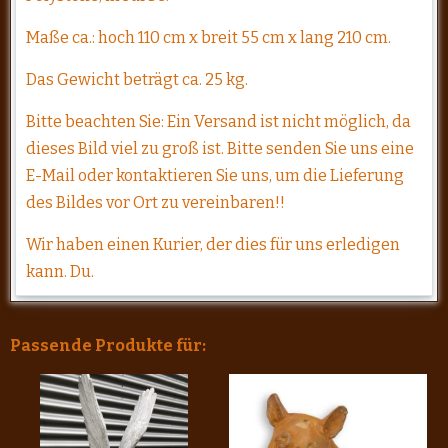
Maße ca.: hoch 110 cm x breit 55 cm x lang 210 cm.
Das Gewicht beträgt ca. 25 kg.
Bitte beachten Sie: Ein Versand ist nicht möglich, da
dieses Bild viel zu groß ist. Bitte senden Sie uns eine
E-Mail oder kontaktieren Sie uns, um die Lieferung
des Bildes vor Ort zu vereinbaren!!
Wir haben einen Kurier, der dies für uns erledigen
kann. Du.
Passende Produkte für: