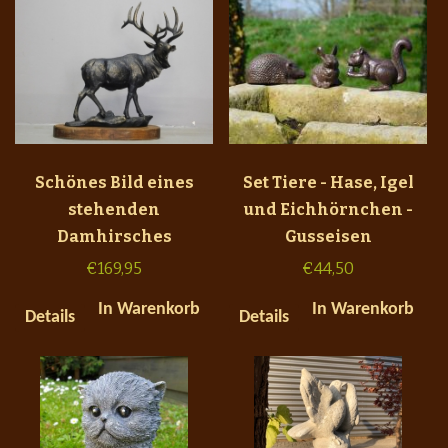
Schönes Bild eines
Set Tiere - Hase, Igel
stehenden
und Eichhörnchen -
Damhirsches
Gusseisen
€
169,95
€
44,50
In Warenkorb
In Warenkorb
Details
Details