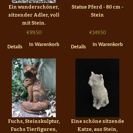
Ein wunderschöner,
Statue Pferd - 80 cm -
sitzender Adler, voll
Stein
mit Stein.
€
89,50
€
149,50
In Warenkorb
In Warenkorb
Details
Details
Fuchs, Steinskulptur,
Eine schöne sitzende
Fuchs Tierfiguren,
Katze, aus Stein,