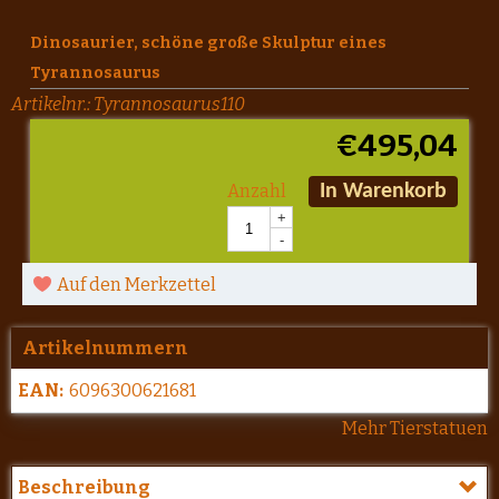
Dinosaurier, schöne große Skulptur eines
Tyrannosaurus
Artikelnr.:
Tyrannosaurus110
€
495,04
Anzahl
In Warenkorb
+
-
Auf den Merkzettel
Artikelnummern
EAN:
6096300621681
Mehr Tierstatuen
Beschreibung