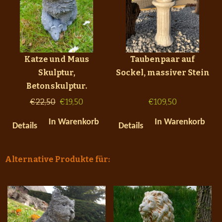
Katze und Maus
Taubenpaar auf
Skulptur,
Sockel, massiver Stein
Betonskulptur.
€
22,50
€
19,50
€
109,50
In Warenkorb
In Warenkorb
Details
Details
Alternative Produkte für: