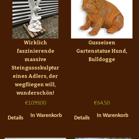
Wirklich
Gusseisen
faszinierende
Gartenstatue Hund,
massive
Bulldogge
Steingussskulptur
eines Adlers, der
wegfliegen will,
wunderschön!
€
1.099,00
€
64,50
In Warenkorb
In Warenkorb
Details
Details