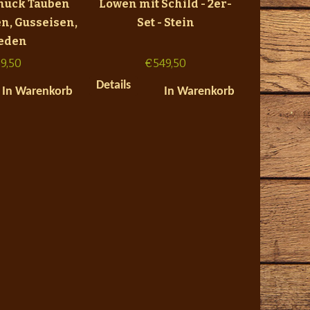
uck Tauben
Löwen mit Schild - 2er-
n, Gusseisen,
Set - Stein
ieden
9,50
€
549,50
Details
In Warenkorb
In Warenkorb