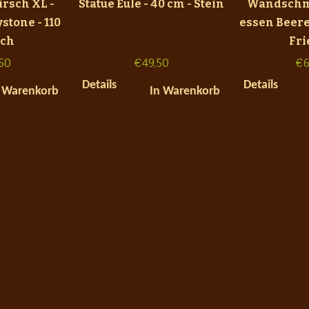
rsch XL -
Statue Eule - 40 cm - Stein
Wandschm
stone - 110
essen Beere
och
Fr
50
€
49,50
€
6
Details
Details
 Warenkorb
In Warenkorb