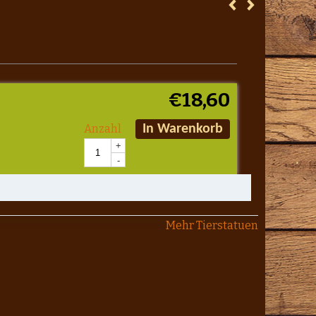
€
18,60
Anzahl
In Warenkorb
+
-
Mehr Tierstatuen