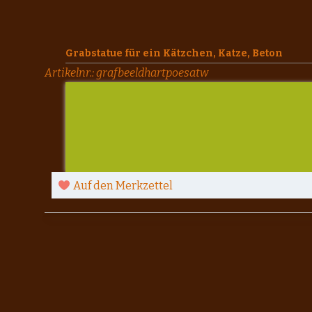
Grabstatue für ein Kätzchen, Katze, Beton
Artikelnr.:
grafbeeldhartpoesatw
Auf den Merkzettel