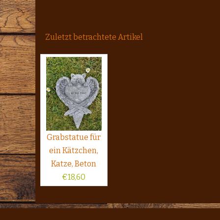
Zuletzt betrachtete Artikel
Grabstatue für
ein Kätzchen,
Katze, Beton
€
18,60