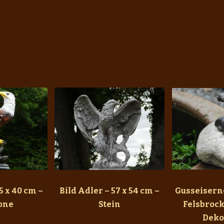
5 x 40 cm –
Bild Adler – 57 x 54 cm –
Gusseisern
one
Stein
Felsbroc
Deko