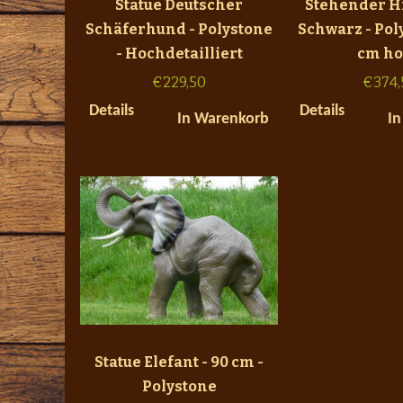
Statue Deutscher
Stehender Hi
Schäferhund - Polystone
Schwarz - Poly
- Hochdetailliert
cm h
€
229,50
€
374,
Details
Details
In Warenkorb
In
Statue Elefant - 90 cm -
Polystone