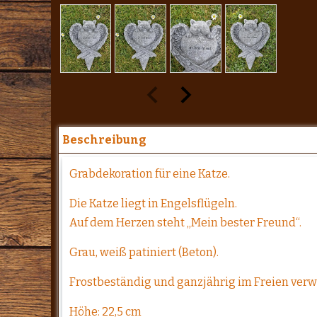
Beschreibung
Grabdekoration für eine Katze.
Die Katze liegt in Engelsflügeln.
Auf dem Herzen steht „Mein bester Freund“.
Grau, weiß patiniert (Beton).
Frostbeständig und ganzjährig im Freien ver
Höhe: 22,5 cm