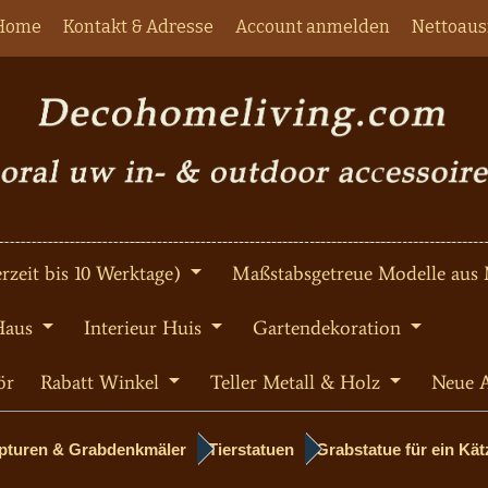
Home
Kontakt & Adresse
Account anmelden
Nettoaus
rzeit bis 10 Werktage)
Maßstabsgetreue Modelle aus 
Haus
Interieur Huis
Gartendekoration
ör
Rabatt Winkel
Teller Metall & Holz
Neue A
lpturen & Grabdenkmäler
Tierstatuen
Grabstatue für ein Kä