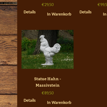
€
29,50
€
99,
Details
Details
In Warenkorb
In
Statue Hahn -
Massivstein
€
89,50
Details
In Warenkorb