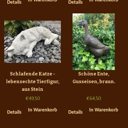
In Warenkorb
In Warenkorb
Details
Details
Schlafende Katze -
Schöne Ente,
lebensechte Tierfigur,
Gusseisen, braun.
aus Stein
€
49,50
€
64,50
In Warenkorb
In Warenkorb
Details
Details