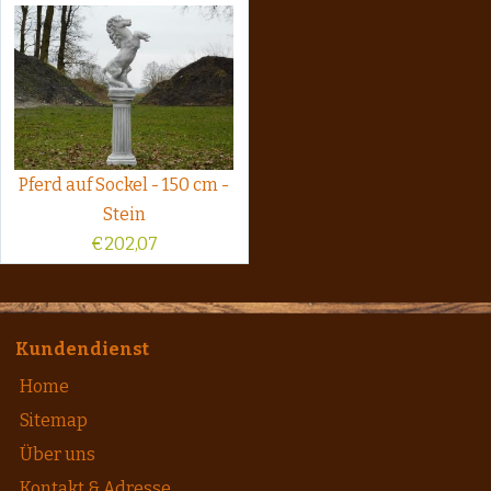
Pferd auf Sockel - 150 cm -
Stein
€
202,07
Kundendienst
Home
Sitemap
Über uns
Kontakt & Adresse