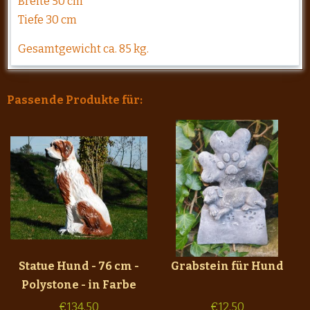
Breite 50 cm
Tiefe 30 cm
Gesamtgewicht ca. 85 kg.
Passende Produkte für:
Statue Hund - 76 cm -
Grabstein für Hund
Polystone - in Farbe
€
134,50
€
12,50