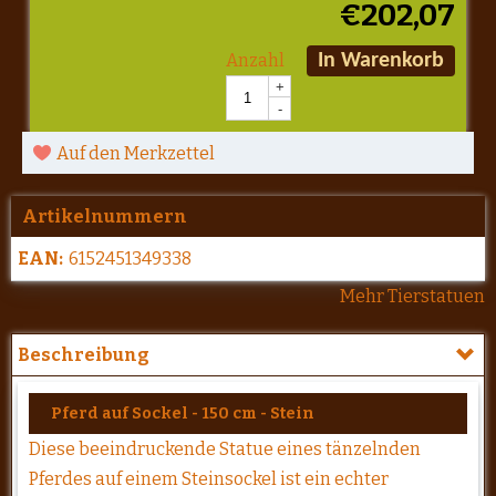
€
202,07
Anzahl
In Warenkorb
+
-
Auf den Merkzettel
Artikelnummern
EAN:
6152451349338
Mehr Tierstatuen
Beschreibung
Pferd auf Sockel - 150 cm - Stein
Diese beeindruckende Statue eines tänzelnden
Pferdes auf einem Steinsockel ist ein echter