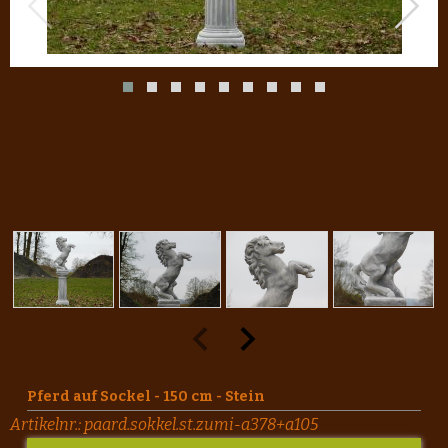
Pferd auf Sockel - 150 cm - Stein
Artikelnr.:
paard.sokkel.st.zumi-a378+a105