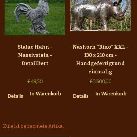
Statue Hahn -
Nashorn ''Rino'' XXL -
Massivstein -
130 x 210 cm -
Detailliert
Handgefertigt und
einmalig
€
49,50
€
3.600,00
In Warenkorb
In Warenkorb
Details
Details
Zuletzt betrachtete Artikel