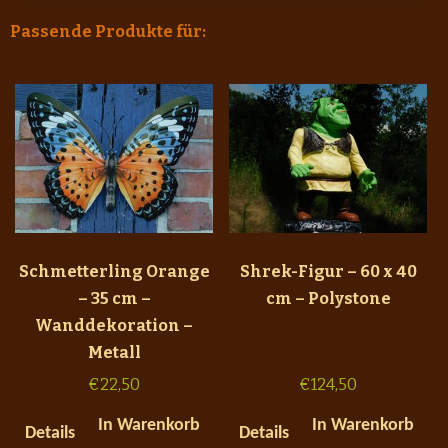
Passende Produkte für:
Schmetterling Orange
Shrek-Figur – 60 x 40
– 35 cm –
cm – Polystone
Wanddekoration –
Metall
€
22,50
€
124,50
In Warenkorb
In Warenkorb
Details
Details