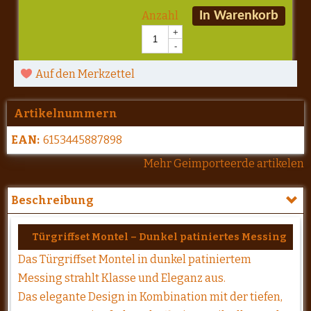
Anzahl
In Warenkorb
+
-
Auf den Merkzettel
Artikelnummern
EAN:
6153445887898
Mehr Geimporteerde artikelen
Beschreibung
Türgriffset Montel – Dunkel patiniertes Messing
Das Türgriffset Montel in dunkel patiniertem
Messing strahlt Klasse und Eleganz aus.
Das elegante Design in Kombination mit der tiefen,