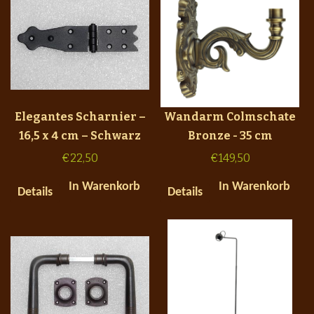
Elegantes Scharnier –
Wandarm Colmschate
16,5 x 4 cm – Schwarz
Bronze - 35 cm
€
22,50
€
149,50
In Warenkorb
In Warenkorb
Details
Details