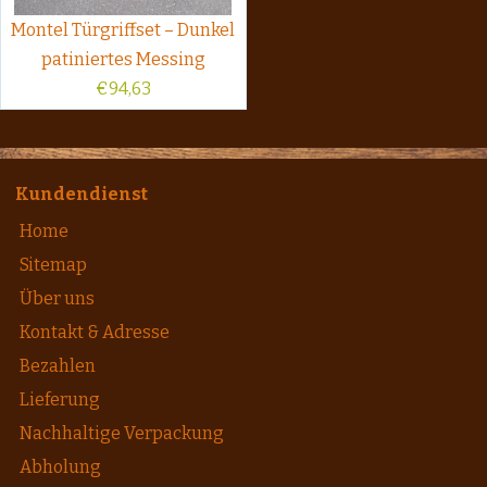
Montel Türgriffset – Dunkel
patiniertes Messing
€
94,63
Kundendienst
Home
Sitemap
Über uns
Kontakt & Adresse
Bezahlen
Lieferung
Nachhaltige Verpackung
Abholung