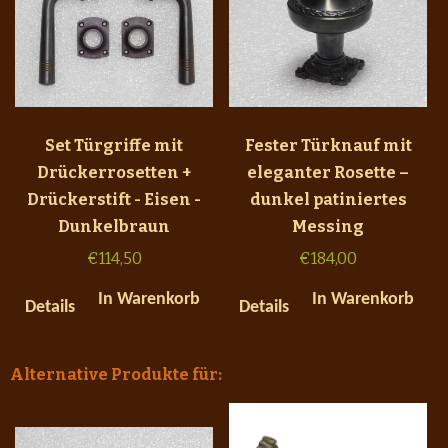
Set Türgriffe mit
Fester Türknauf mit
Drückerrosetten +
eleganter Rosette –
Drückerstift - Eisen -
dunkel patiniertes
Dunkelbraun
Messing
€
114,50
€
184,00
In Warenkorb
In Warenkorb
Details
Details
Alternative Produkte für: