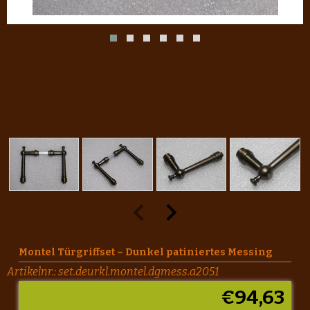
Montel Türgriffset – Dunkel patiniertes Messing
Artikelnr.:
set.deurkl.montel.dgmess.a2051
€
94,63