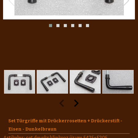
Set Türgriffe mit Drückerrosetten + Drückerstift -
Eisen - Dunkelbraun
Artikelnr.:
set.deurkr.klinkroz.ijz.vm.5425+5205