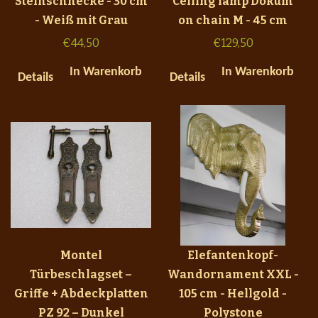
Steinschnecke - 30 cm
Ceiling lamp Dokum
- Weiß mit Grau
on chain M - 45 cm
€
44,50
€
129,50
In Warenkorb
In Warenkorb
Details
Details
Montel
Elefantenkopf-
Türbeschlagset –
Wandornament XXL -
Griffe + Abdeckplatten
105 cm - Hellgold -
PZ 92 – Dunkel
Polystone