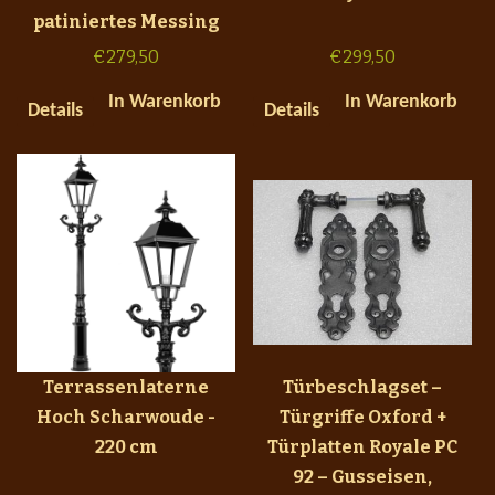
patiniertes Messing
€
279,50
€
299,50
In Warenkorb
In Warenkorb
Details
Details
Terrassenlaterne
Türbeschlagset –
Hoch Scharwoude -
Türgriffe Oxford +
220 cm
Türplatten Royale PC
92 – Gusseisen,