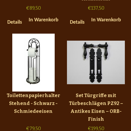
€
89,50
€
137,50
In Warenkorb
In Warenkorb
Details
Details
Toilettenpapierhalter
Set Türgriffe mit
Stehend - Schwarz -
Türbeschlägen PZ92 –
Schmiedeeisen
Antikes Eisen – ORB-
Finish
€
79,50
€
199,50