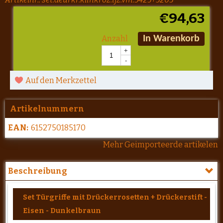
€
94,63
Anzahl
In Warenkorb
+
-
Auf den Merkzettel
Artikelnummern
EAN:
6152750185170
Mehr Geimporteerde artikelen
Beschreibung
Set Türgriffe mit Drückerrosetten + Drückerstift -
Eisen - Dunkelbraun