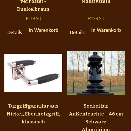
verrostet -
Massivstein
Dunkelbraun
€
119,50
€
179,50
In Warenkorb
In Warenkorb
Details
Details
Türgriffgarnitur aus
Sockel für
Nickel, Ebenholzgriff,
Außenleuchte – 46 cm
klassisch
– Schwarz –
Aluminium