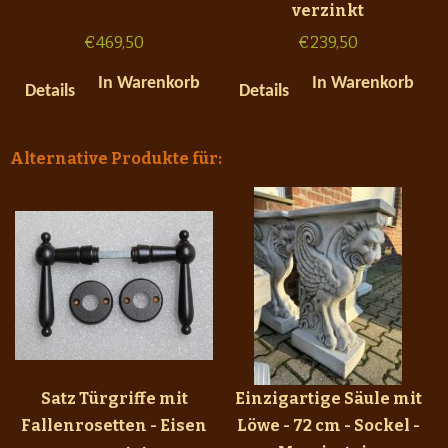
verzinkt
€
469,50
€
239,50
In Warenkorb
In Warenkorb
Details
Details
Alternative Produkte für:
Satz Türgriffe mit
Einzigartige Säule mit
Fallenrosetten - Eisen
Löwe - 72 cm - Sockel -