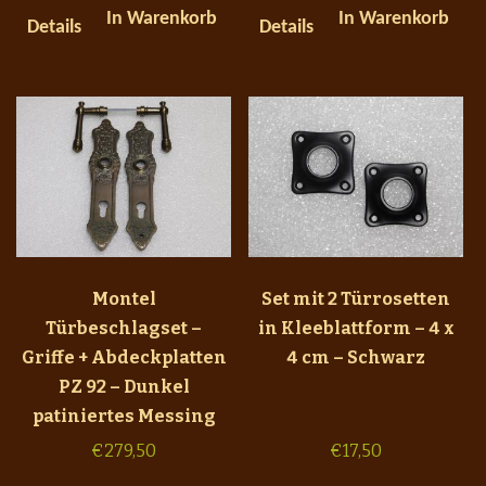
In Warenkorb
In Warenkorb
Details
Details
Montel
Set mit 2 Türrosetten
Türbeschlagset –
in Kleeblattform – 4 x
Griffe + Abdeckplatten
4 cm – Schwarz
PZ 92 – Dunkel
patiniertes Messing
€
279,50
€
17,50