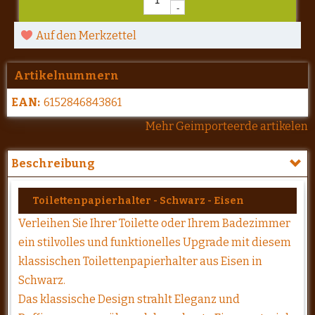
-
Auf den Merkzettel
Artikelnummern
EAN:
6152846843861
Mehr Geimporteerde artikelen
Beschreibung
Toilettenpapierhalter - Schwarz - Eisen
Verleihen Sie Ihrer Toilette oder Ihrem Badezimmer
ein stilvolles und funktionelles Upgrade mit diesem
klassischen Toilettenpapierhalter aus Eisen in
Schwarz.
Das klassische Design strahlt Eleganz und