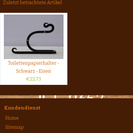
Zuletzt betrachtete Artikel
Toilettenpapierhalter -
Schwarz - Eisen
€
22,73
Kundendienst
Home
Sitemap