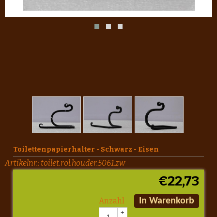
Toilettenpapierhalter - Schwarz - Eisen
Artikelnr.:
toilet.rol.houder.5061.zw
€
22,73
Anzahl
In Warenkorb
+