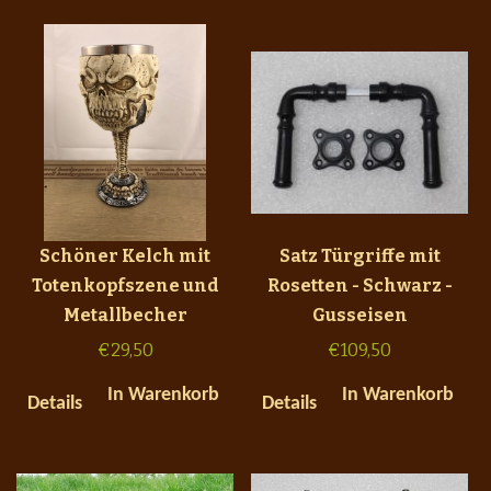
Schöner Kelch mit
Satz Türgriffe mit
Totenkopfszene und
Rosetten - Schwarz -
Metallbecher
Gusseisen
€
29,50
€
109,50
In Warenkorb
In Warenkorb
Details
Details