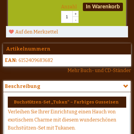
Anzahl
In Warenkorb
+
-
Auf den Merkzettel
Artikelnummern
EAN:
6152409683682
Mehr Buch- und CD-Ständer
Beschreibung
Buchstützen-Set „Tukan“ – Farbiges Gusseisen
Verleihen Sie Ihrer Einrichtung einen Hauch von
exotischem Charme mit diesem wunderschönen
Buchstützen-Set mit Tukanen.