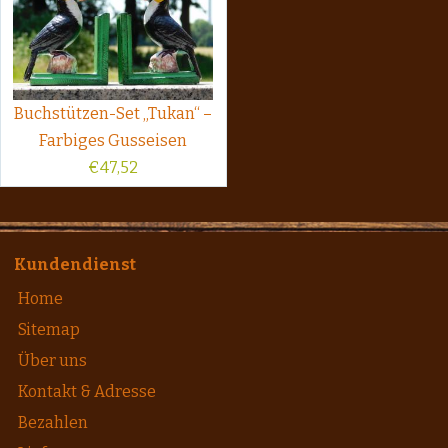
Buchstützen-Set „Tukan“ –
Farbiges Gusseisen
€
47,52
Kundendienst
Home
Sitemap
Über uns
Kontakt & Adresse
Bezahlen