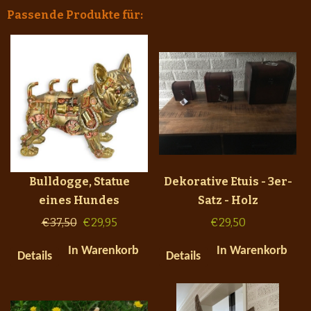
Passende Produkte für:
Bulldogge, Statue
Dekorative Etuis - 3er-
eines Hundes
Satz - Holz
€
37,50
€
29,95
€
29,50
In Warenkorb
In Warenkorb
Details
Details