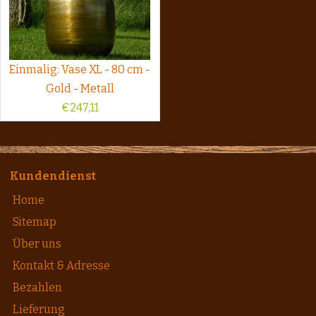
Einmalig: Vase XL - 80 cm -
Gold - Metall
€
247,11
Kundendienst
Home
Sitemap
Über uns
Kontakt & Adresse
Bezahlen
Lieferung