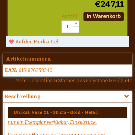
€
247,11
Anzahl
In Warenkorb
+
-
Auf den Merkzettel
Artikelnummern
EAN:
6151826358340
Mehr Dekoration & Statuen aus Polystone & Holz, etc
Beschreibung
Unikat: Vase XL - 80 cm - Gold - Metall
nur ein Exemplar verfügbar, Einzelstück.
Ein echter Hingucker: Diese wunderschöne