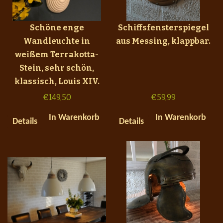
Schöne enge
Schiffsfensterspiegel
Wandleuchte in
aus Messing, klappbar.
weißem Terrakotta-
Stein, sehr schön,
klassisch, Louis XIV.
€
149,50
€
59,99
In Warenkorb
In Warenkorb
Details
Details