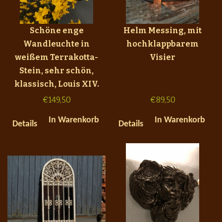
Schöne enge
Helm Messing, mit
Wandleuchte in
hochklappbarem
weißem Terrakotta-
Visier
Stein, sehr schön,
klassisch, Louis XIV.
€
149,50
€
89,50
In Warenkorb
In Warenkorb
Details
Details