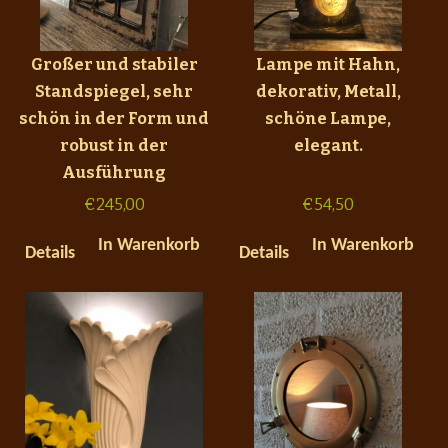
Großer und stabiler
Lampe mit Hahn,
Standspiegel, sehr
dekorativ, Metall,
schön in der Form und
schöne Lampe,
robust in der
elegant.
Ausführung
€
245,00
€
54,50
In Warenkorb
In Warenkorb
Details
Details