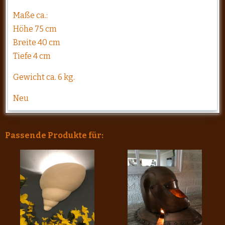
Maße ca.:
Höhe 75 cm
Breite 40 cm
Tiefe 4 cm
Gewicht ca. 6 kg.
Neu
Passende Produkte für: