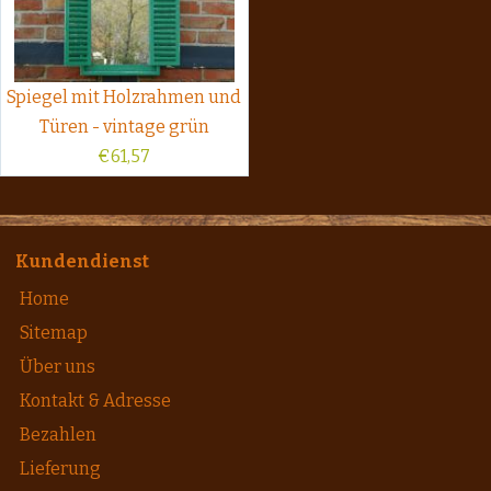
Spiegel mit Holzrahmen und
Türen - vintage grün
€
61,57
Kundendienst
Home
Sitemap
Über uns
Kontakt & Adresse
Bezahlen
Lieferung