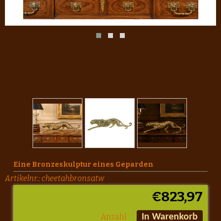
Eine Bronzeskulptur eines Geparden
Artikelnr.:
cheetahbronsatw
€
823,97
Anzahl
In Warenkorb