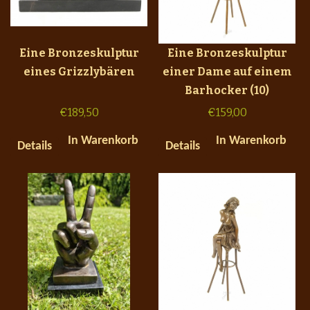
Eine Bronzeskulptur
Eine Bronzeskulptur
eines Grizzlybären
einer Dame auf einem
Barhocker (10)
€
189,50
€
159,00
In Warenkorb
In Warenkorb
Details
Details