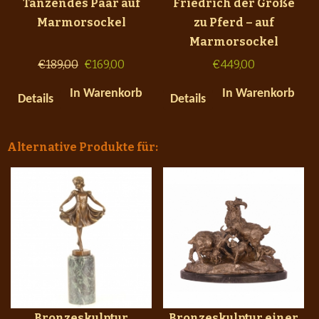
Tanzendes Paar auf
Friedrich der Große
Marmorsockel
zu Pferd – auf
Marmorsockel
€
189,00
€
169,00
€
449,00
In Warenkorb
In Warenkorb
Details
Details
Alternative Produkte für:
Bronzeskulptur
Bronzeskulptur einer