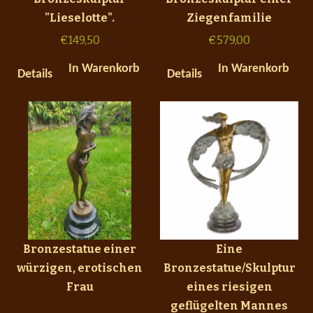
"Lieselotte".
Ziegenfamilie
€
149,50
€
579,00
In Warenkorb
In Warenkorb
Details
Details
Bronzestatue einer
Eine
würzigen, erotischen
Bronzestatue/Skulptur
Frau
eines riesigen
geflügelten Mannes