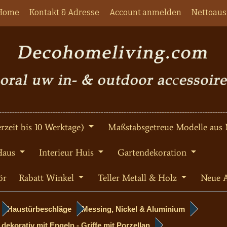
Home
Kontakt & Adresse
Account anmelden
Nettoaus
rzeit bis 10 Werktage)
Maßstabsgetreue Modelle aus 
Haus
Interieur Huis
Gartendekoration
ör
Rabatt Winkel
Teller Metall & Holz
Neue A
Haustürbeschläge
Messing, Nickel & Aluminium
dekorativ mit Engeln - Griffe mit Porzellan