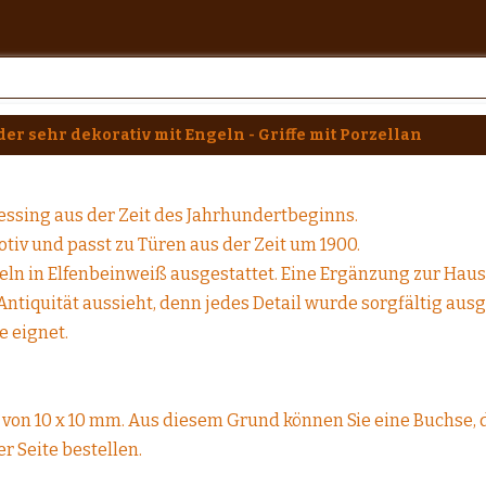
er sehr dekorativ mit Engeln - Griffe mit Porzellan
essing aus der Zeit des Jahrhundertbeginns.
tiv und passt zu Türen aus der Zeit um 1900.
eln in Elfenbeinweiß ausgestattet. Eine Ergänzung zur Haust
tiquität aussieht, denn jedes Detail wurde sorgfältig ausge
e eignet.
 von 10 x 10 mm. Aus diesem Grund können Sie eine Buchse, 
r Seite bestellen.