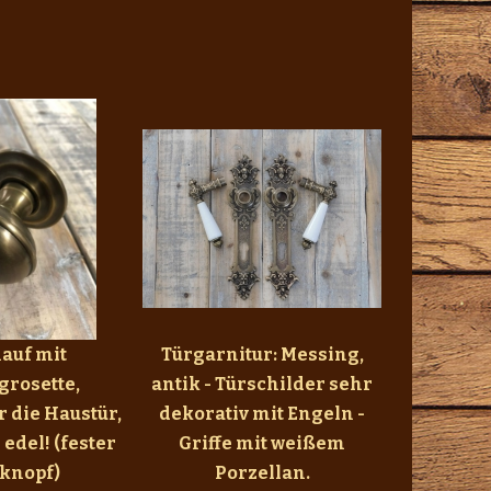
auf mit
Türgarnitur: Messing,
grosette,
antik - Türschilder sehr
r die Haustür,
dekorativ mit Engeln -
edel! (fester
Griffe mit weißem
knopf)
Porzellan.