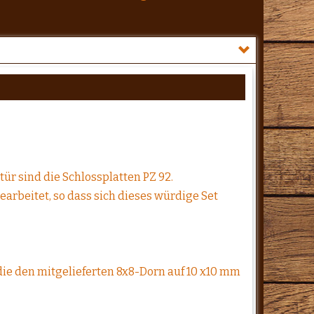
ür sind die Schlossplatten PZ 92.
arbeitet, so dass sich dieses würdige Set
die den mitgelieferten 8x8-Dorn auf 10 x10 mm