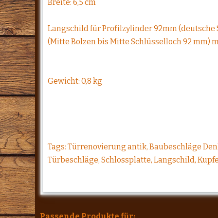
Breite: 6,5 cm
Langschild für Profilzylinder 92mm (deutsche
(Mitte Bolzen bis Mitte Schlüsselloch 92 mm) 
Gewicht: 0,8 kg
Tags: Türrenovierung antik, Baubeschläge Den
Türbeschläge, Schlossplatte, Langschild, Kupfe
Passende Produkte für: