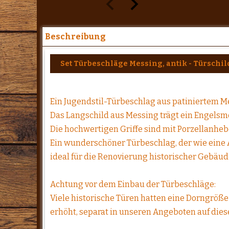
Beschreibung
Set Türbeschläge Messing, antik - Türschild
Ein Jugendstil-Türbeschlag aus patiniertem M
Das Langschild aus Messing trägt ein Engelsmo
Die hochwertigen Griffe sind mit Porzellanheb
Ein wunderschöner Türbeschlag, der wie eine An
ideal für die Renovierung historischer Gebäud
Achtung vor dem Einbau der Türbeschläge:
Viele historische Türen hatten eine Dorngröße
erhöht, separat in unseren Angeboten auf diese