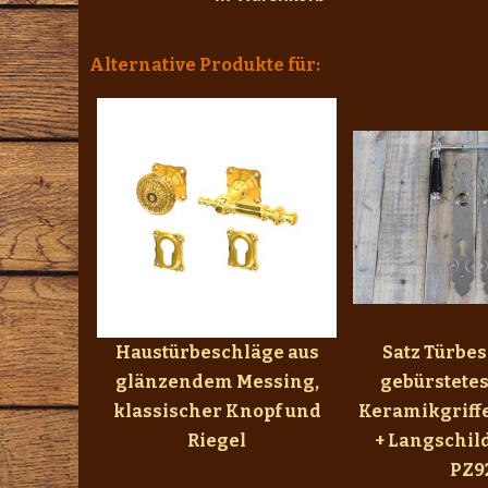
Alternative Produkte für:
Haustürbeschläge aus
Satz Türbes
glänzendem Messing,
gebürstetes
klassischer Knopf und
Keramikgriffe
Riegel
+ Langschil
PZ9