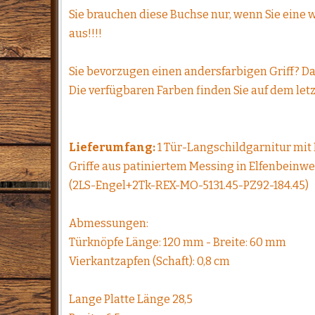
Sie brauchen diese Buchse nur, wenn Sie eine w
aus!!!!
Sie bevorzugen einen andersfarbigen Griff? Da
Die verfügbaren Farben finden Sie auf dem le
Lieferumfang:
1 Tür-Langschildgarnitur mit 
Griffe aus patiniertem Messing in Elfenbeinw
(2LS-Engel+2Tk-REX-MO-5131.45-PZ92-184.45)
Abmessungen:
Türknöpfe Länge: 120 mm - Breite: 60 mm
Vierkantzapfen (Schaft): 0,8 cm
Lange Platte Länge 28,5