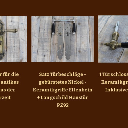
 für die
Satz Türbeschläge -
1 Türschlos
 antikes
gebürstetes Nickel -
Keramikgri
us der
Keramikgriffe Elfenbein
Inklusiv
zeit
+ Langschild Haustür
PZ92