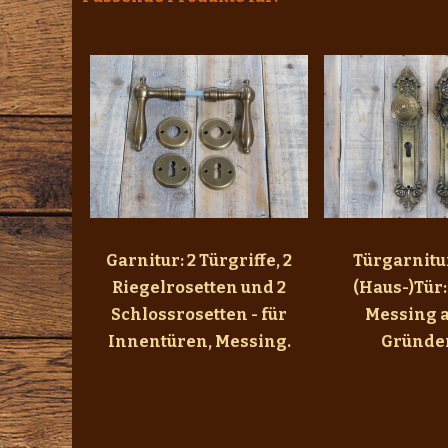
Garnitur: 2 Türgriffe, 2
Türgarnitur
Riegelrosetten und 2
(Haus-)Tür:
Schlossrosetten - für
Messing a
Innentüren, Messing.
Gründer