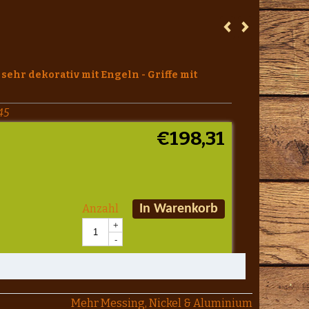
sehr dekorativ mit Engeln - Griffe mit
45
€
198,31
Anzahl
In Warenkorb
+
-
Mehr Messing, Nickel & Aluminium