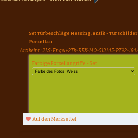
Set Türbeschläge Messing, antik - Türschilder 
Porzellan
Artikelnr.:
2LS-Engel+2Tk-REX-MO-5131.45-PZ92-184.
Farbige Porzellangriffe - Set
Auf den Merkzettel