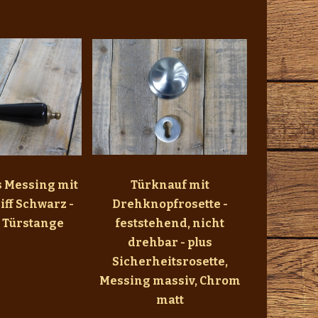
s Messing mit
Türknauf mit
ff Schwarz -
Drehknopfrosette -
e Türstange
feststehend, nicht
drehbar - plus
Sicherheitsrosette,
Messing massiv, Chrom
matt