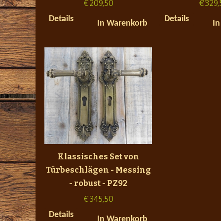
€
209,50
€
329,
Details
Details
In Warenkorb
In
Klassisches Set von
Türbeschlägen - Messing
- robust - PZ92
€
345,50
Details
In Warenkorb