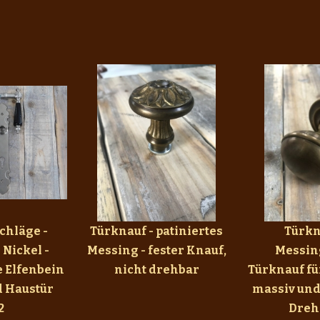
chläge -
Türknauf - patiniertes
Türkn
 Nickel -
Messing - fester Knauf,
Messin
 Elfenbein
nicht drehbar
Türknauf fü
d Haustür
massiv und 
2
Dreh