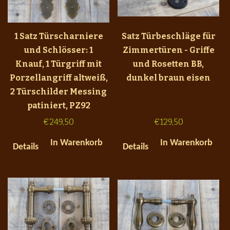
1 Satz Türscharniere
Satz Türbeschläge für
und Schlösser: 1
Zimmertüren - Griffe
Knauf, 1 Türgriff mit
und Rosetten BB,
Porzellangriff altweiß,
dunkel braun eisen
2 Türschilder Messing
patiniert, PZ92
€
249,50
€
129,50
In Warenkorb
In Warenkorb
Details
Details