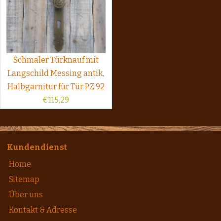
Schmaler Türknauf mit
Langschild Messing antik,
Halbgarnitur für Tür PZ 92
€
115,29
Kundendienst
Home
Sitemap
Über uns
Kontakt & Adresse