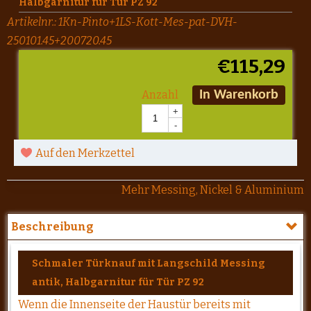
Halbgarnitur für Tür PZ 92
Artikelnr.:
1Kn-Pinto+1LS-Kott-Mes-pat-DVH-
250101.45+200720.45
€
115,29
Anzahl
In Warenkorb
+
-
Auf den Merkzettel
Mehr Messing, Nickel & Aluminium
Beschreibung
Schmaler Türknauf mit Langschild Messing
antik, Halbgarnitur für Tür PZ 92
Wenn die Innenseite der Haustür bereits mit