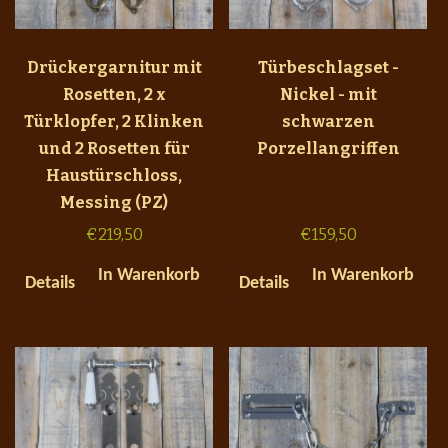
Drückergarnitur mit
Türbeschlagset -
Rosetten, 2 x
Nickel - mit
Türklopfer, 2 Klinken
schwarzen
und 2 Rosetten für
Porzellangriffen
Haustürschloss,
Messing (PZ)
€
219,50
€
159,50
In Warenkorb
In Warenkorb
Details
Details