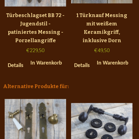
Türbeschlagset BB 72 -
1 Türknauf Messing
Jugendstil -
mit weißem
patiniertes Messing -
Keramikgriff,
Porzellangriffe
inklusive Dorn
€
229,50
€
49,50
In Warenkorb
In Warenkorb
Details
Details
Alternative Produkte für: