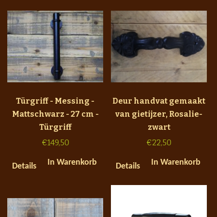
Türgriff - Messing -
Deur handvat gemaakt
Mattschwarz - 27 cm -
van gietijzer, Rosalie-
Türgriff
zwart
€
149,50
€
22,50
In Warenkorb
In Warenkorb
Details
Details