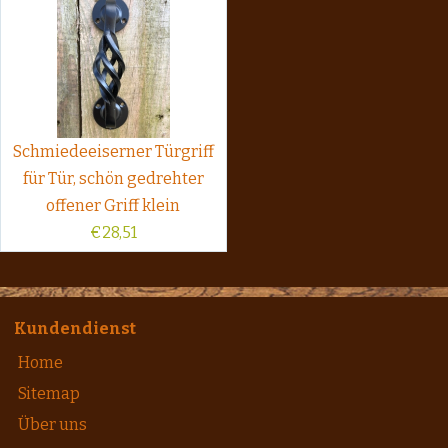
Schmiedeeiserner Türgriff
für Tür, schön gedrehter
offener Griff klein
€
28,51
Kundendienst
Home
Sitemap
Über uns