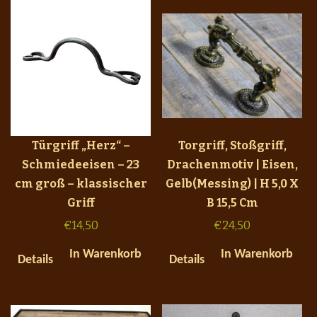
Türgriff „Herz“ –
Torgriff, Stoßgriff,
Schmiedeeisen – 23
Drachenmotiv | Eisen,
cm groß – klassischer
Gelb(Messing) | H 5,0 X
Griff
B 15,5 Cm
€
14,50
€
24,50
In Warenkorb
In Warenkorb
Details
Details