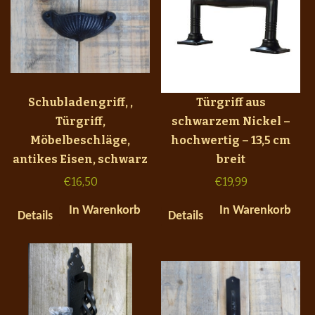
Schubladengriff, ,
Türgriff aus
Türgriff,
schwarzem Nickel –
Möbelbeschläge,
hochwertig – 13,5 cm
antikes Eisen, schwarz
breit
€
16,50
€
19,99
In Warenkorb
In Warenkorb
Details
Details