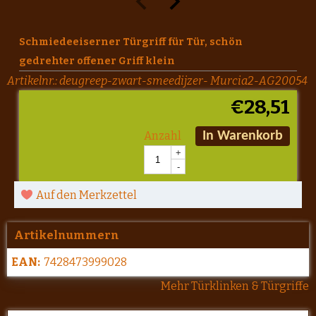
Schmiedeeiserner Türgriff für Tür, schön
gedrehter offener Griff klein
Artikelnr.:
deugreep-zwart-smeedijzer- Murcia2-AG20054
€
28,51
Anzahl
In Warenkorb
+
-
Auf den Merkzettel
Artikelnummern
EAN:
7428473999028
Mehr Türklinken & Türgriffe