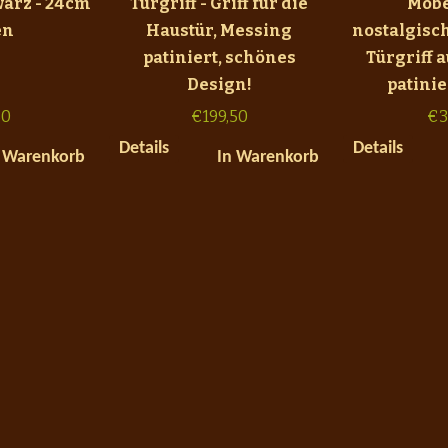
warz - 24cm
Türgriff - Griff für die
Möbe
en
Haustür, Messing
nostalgisch
patiniert, schönes
Türgriff 
Design!
patinie
50
€
199,50
€
3
Details
Details
 Warenkorb
In Warenkorb