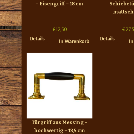
– Eisengriff – 18 cm
Schiebetü
mattsch
€
12,50
€
27,
Details
Details
In Warenkorb
In
Türgriff aus Messing –
hochwertig – 13,5 cm