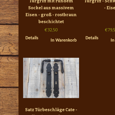
Türgriff mit rundem
Türgriff - Sch
Sockel aus massivem
- Eis
Eisen - groß - rostbraun
beschichtet
€
32,50
€
79,
Details
Details
In Warenkorb
In
Satz Türbeschläge Cate -