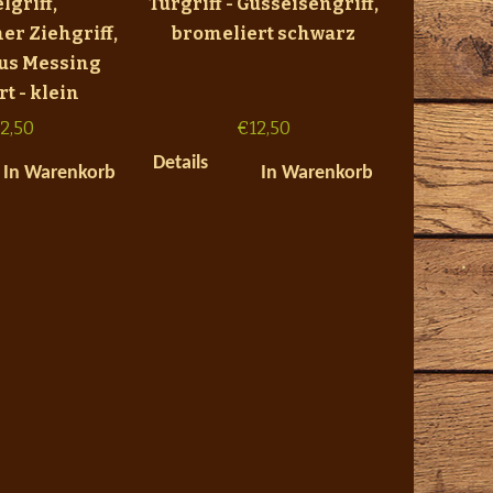
lgriff,
Türgriff - Gusseisengriff,
er Ziehgriff,
bromeliert schwarz
aus Messing
rt - klein
2,50
€
12,50
Details
In Warenkorb
In Warenkorb