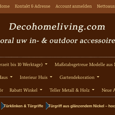
Home
Kontakt & Adresse
Account anmelden
Nettoaus
rzeit bis 10 Werktage)
Maßstabsgetreue Modelle aus 
Haus
Interieur Huis
Gartendekoration
ör
Rabatt Winkel
Teller Metall & Holz
Neue A
Türklinken & Türgriffe
Türgriff aus glänzendem Nickel – hoc