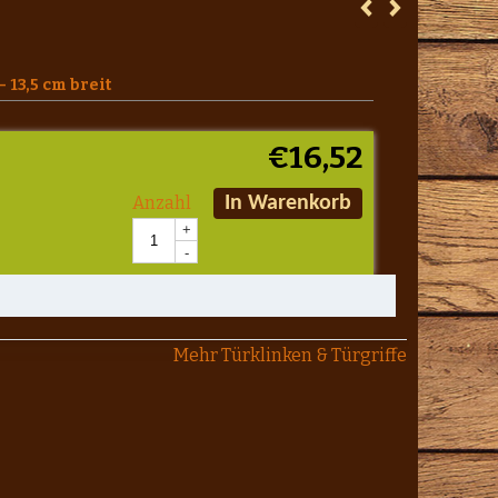
13,5 cm breit
€
16,52
Anzahl
In Warenkorb
+
-
Mehr Türklinken & Türgriffe