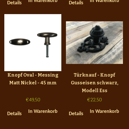
In Warenkorb
In Warenkorb
Details
Details
Knopf Oval - Messing
Türknauf - Knopf
Matt Nickel - 45 mm
Gusseisen schwarz,
Modell Ess
€
49,50
€
22,50
In Warenkorb
In Warenkorb
Details
Details