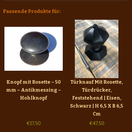
Passende Produkte für:
Knopf mit Rosette – 50
Türknauf Mit Rosette,
mm – Antikmessing –
Türdrücker,
Hohlknopf
Feststehend | Eisen,
Schwarz | H 6,5 X B 6,5
Cm
€
17,50
€
47,50