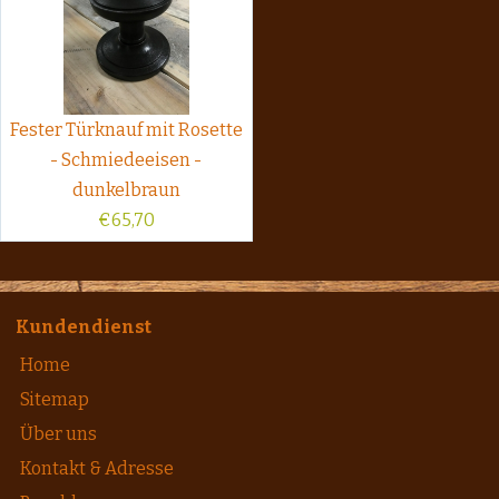
Fester Türknauf mit Rosette
- Schmiedeeisen -
dunkelbraun
€
65,70
Kundendienst
Home
Sitemap
Über uns
Kontakt & Adresse