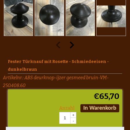
Fester Türknauf mit Rosette - Schmiedeeisen -
dunkelbraun
Artikelnr.:
ABS deurknop-ijzer gesmeed bruin-VM-
250.408.60
€
65,70
Anzahl
In Warenkorb
+
-