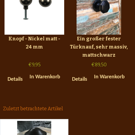
Knopf - Nickel matt -
Ein großer fester
24 mm
Türknauf, sehr massiv,
mattschwarz
€
9,95
€
89,50
In Warenkorb
In Warenkorb
Details
Details
Zuletzt betrachtete Artikel