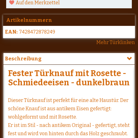
Auf den Merkzettel
Artikelnummern
EAN:
7428472878249
Mehr Türklinken
Beschreibung
Fester Türknauf mit Rosette -
Schmiedeeisen - dunkelbraun
Dieser Türknauf ist perfekt für eine alte Haustür. Der
schöne Knauf ist aus antikem Eisen gefertigt:
wohlgeformt und mit Rosette.
Er ist im Stil - nach antikem Original - gefertigt, steht
fest und wird von hinten durch das Holz geschraubt.