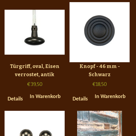
Türgriff, oval, Eisen
Knopf - 46 mm -
verrostet, antik
Schwarz
€
39,50
€
18,50
In Warenkorb
In Warenkorb
Details
Details