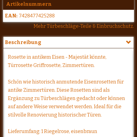
Artikelnummern
EAN:
7428477425288
Mehr Türbeschläge-Teile & Einbruchschutz.
Beschreibung
Rosette in antikem Eisen - Majestät könnte,
Türrosette Griffrosette, Zimmertüren.
Schön wie historisch anmutende Eisenrosetten für
antike Zimmertüren. Diese Rosetten sind als
Ergänzung zu Türbeschlägen gedacht oder können
auf andere Weise verwendet werden. Ideal für die
stilvolle Renovierung historischer Türen.
Lieferumfang: 1 Riegelrose, eisenbraun