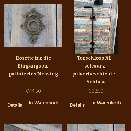
Rosette für die
Torschloss XL -
Eingangstür,
schwarz -
patiniertes Messing
pulverbeschichtet -
Schloss
€
44,50
€
32,50
In Warenkorb
In Warenkorb
Details
Details