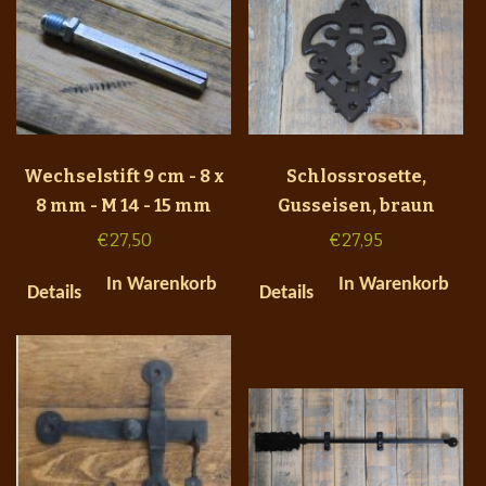
Wechselstift 9 cm - 8 x
Schlossrosette,
8 mm - M 14 - 15 mm
Gusseisen, braun
€
27,50
€
27,95
In Warenkorb
In Warenkorb
Details
Details