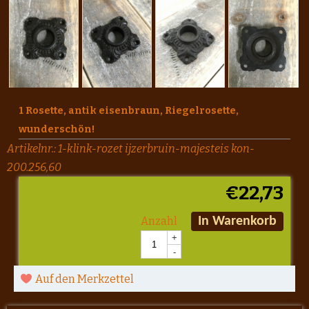
1 Rosette, antik eisenbraun, Riegelrosette,
wunderschön!
Artikelnr.:
1-klink-rozet ijzerbruin-majesteis kon-
200.256,60
€
22,73
Anzahl
In Warenkorb
+
-
Auf den Merkzettel