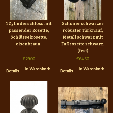
1 Zylinderschloss mit
Schöner schwarzer
passender Rosette,
robuster Türknauf,
Schlüsselrosette,
Metall schwarz mit
eisenbraun.
Fußrosette schwarz.
(fest)
€
29,00
€
64,50
In Warenkorb
In Warenkorb
Details
Details