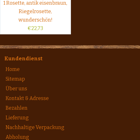
1 Rosette, antik eisenbraun,
Riegelrosette,
wunderschön!
€
22,73
Kundendienst
Home
Sitemap
Über uns
Kontakt & Adresse
Bezahlen
Lieferung
Nachhaltige Verpackung
Abholung