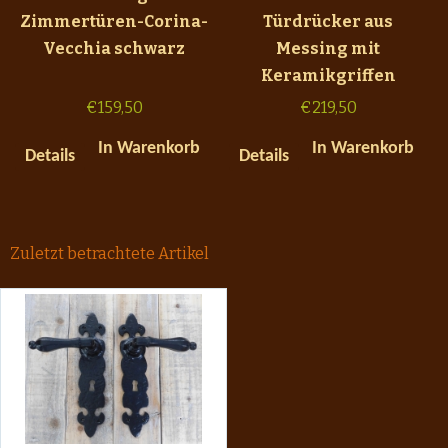
Zimmertüren-Corina-
Türdrücker aus
Vecchia schwarz
Messing mit
Keramikgriffen
€
159,50
€
219,50
In Warenkorb
In Warenkorb
Details
Details
Zuletzt betrachtete Artikel