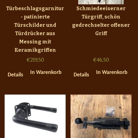
Türbeschlagsgarnitur
Schmiedeeiserner
- patinierte
Türgriff, schön
Türschilder und
gedrechselter offener
Türdrücker aus
Griff
Messing mit
Keramikgriffen
€
219,50
€
46,50
In Warenkorb
In Warenkorb
Details
Details