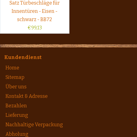
Satz Türbeschläge für
Innentüren - Eisen -
schwarz - BB72
€
99,13
Kundendienst
Home
Sitemap
Über uns
Kontakt & Adresse
Bezahlen
Lieferung
Nachhaltige Verpackung
Abholung