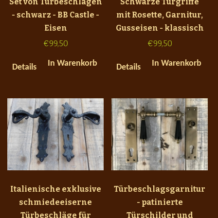
Set von Türbeschlägen
Schwarze Türgriffe
- schwarz - BB Castle -
mit Rosette, Garnitur,
Eisen
Gusseisen - klassisch
€
99,50
€
99,50
In Warenkorb
In Warenkorb
Details
Details
Italienische exklusive
Türbeschlagsgarnitur
schmiedeeiserne
- patinierte
Türbeschläge für
Türschilder und