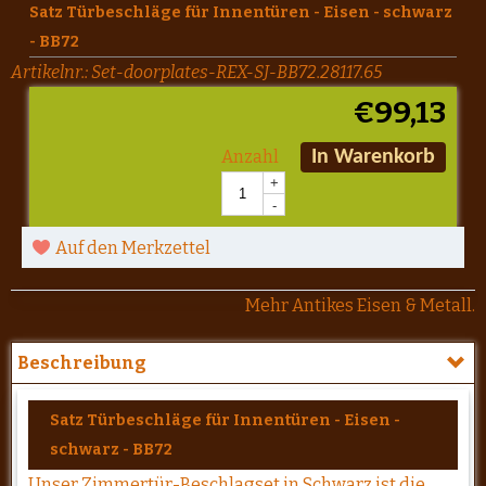
Satz Türbeschläge für Innentüren - Eisen - schwarz
- BB72
Artikelnr.:
Set-doorplates-REX-SJ-BB72.28117.65
€
99,13
Anzahl
In Warenkorb
+
-
Auf den Merkzettel
Mehr Antikes Eisen & Metall.
Beschreibung
Satz Türbeschläge für Innentüren - Eisen -
schwarz - BB72
Unser Zimmertür-Beschlagset in Schwarz ist die