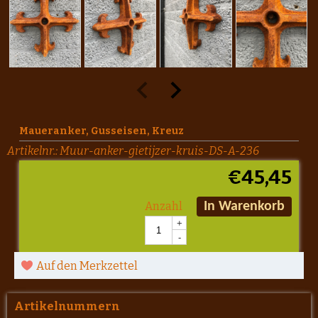
Maueranker, Gusseisen, Kreuz
Artikelnr.:
Muur-anker-gietijzer-kruis-DS-A-236
€
45,45
Anzahl
In Warenkorb
+
-
Auf den Merkzettel
Artikelnummern