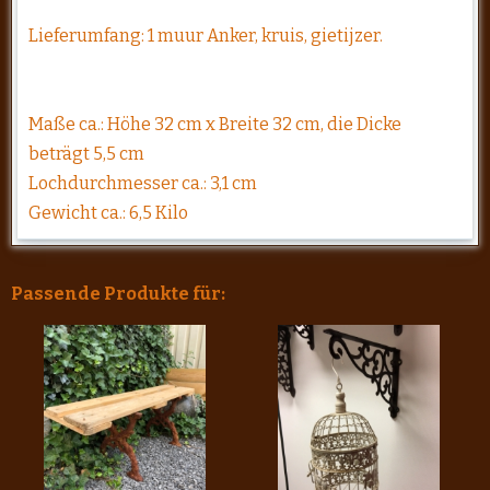
Lieferumfang: 1 muur Anker, kruis, gietijzer.
Maße ca.: Höhe 32 cm x Breite 32 cm, die Dicke
beträgt 5,5 cm
Lochdurchmesser ca.: 3,1 cm
Gewicht ca.: 6,5 Kilo
Passende Produkte für: