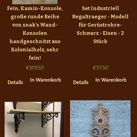
Fein, Kamin-Konsole,
Set Industriell
große runde Reihe
Regaltraeger - Modell
von snak's Wand-
für Gerüstrohre-
Konsolen
Schwarz - Eisen - 2
handgeschnitzt aus
Stück
Kolonialholz, sehr
fein!
€
109,50
€
57,50
In Warenkorb
In Warenkorb
Details
Details