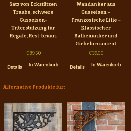
Satz von Eckstützen
Wandanker aus
Traube, schwere
Gusseisen –
Gusseisen-
Französische Lilie –
Unterstützung für
Klassischer
Regale, Rest-braun.
Balkenanker und
Giebelornament
€
89,50
€
39,00
In Warenkorb
In Warenkorb
Details
Details
Alternative Produkte für: