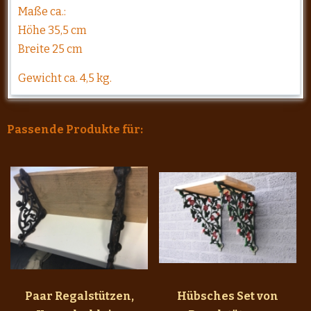
Maße ca.:
Höhe 35,5 cm
Breite 25 cm
Gewicht ca. 4,5 kg.
Passende Produkte für:
Paar Regalstützen,
Hübsches Set von