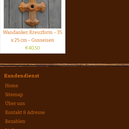
Wandanker, Kreuzform – 35
x 25 cm – Gusseisen
€
40,50
Kundendienst
Home
Sitemap
Über uns
Kontakt & Adresse
Bezahlen