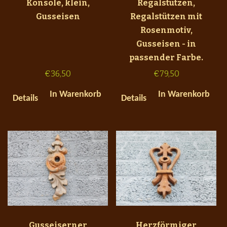
Konsole, klein,
Regalstützen,
Gusseisen
Regalstützen mit
Rosenmotiv,
Gusseisen - in
passender Farbe.
€
36,50
€
79,50
In Warenkorb
In Warenkorb
Details
Details
Gusseiserner
Herzförmiger