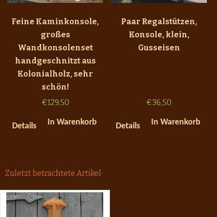
Feine Kaminkonsole,
Paar Regalstützen,
großes
Konsole, klein,
Wandkonsolenset
Gusseisen
handgeschnitzt aus
Kolonialholz, sehr
schön!
€
129,50
€
36,50
In Warenkorb
In Warenkorb
Details
Details
Zuletzt betrachtete Artikel