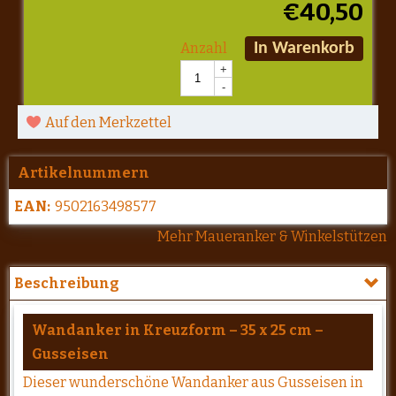
€
40,50
Anzahl
In Warenkorb
+
-
Auf den Merkzettel
Artikelnummern
EAN:
9502163498577
Mehr Maueranker & Winkelstützen
Beschreibung
Wandanker in Kreuzform – 35 x 25 cm –
Gusseisen
Dieser wunderschöne Wandanker aus Gusseisen in