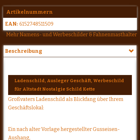
Artikelnummern
EAN:
6152748511509
Mehr Namens- und Werbeschilder & Fahnenmasthalter
Beschreibung
Ladenschild, Ausleger Geschäft, Werbeschild
für Altstadt Nostalgie Schild Kette
Großvaters Ladenschild als Blickfang über Ihrem
Geschäftslokal:
Ein nach alter Vorlage hergestellter Gusseisen-
Aushang,