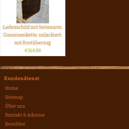
Ladenschild mit Seitenarm,
Gusseisenkette, unlackiert,
mit Rostüberzug
€
164,88
Kundendienst
Home
Sitemap
Über uns
Kontakt & Adresse
Bezahlen