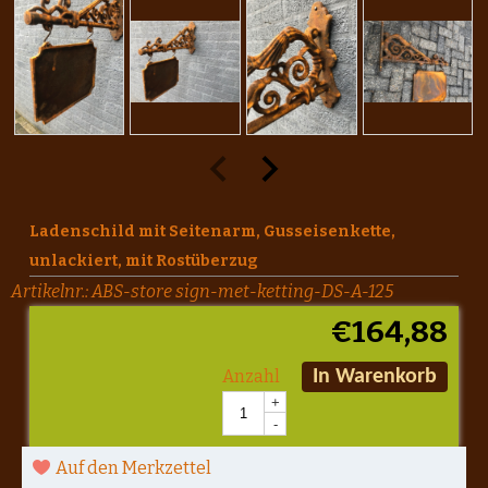
Ladenschild mit Seitenarm, Gusseisenkette,
unlackiert, mit Rostüberzug
Artikelnr.:
ABS-store sign-met-ketting-DS-A-125
€
164,88
Anzahl
In Warenkorb
+
-
Auf den Merkzettel