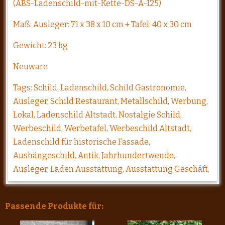
(ABS-Ladenschild-mit-Kette-DS-A-125)
Maß: Ausleger: 71 x 38 x 10 cm + Tafel: 40 x 30 cm
Gewicht: 23 kg
Neuware
Tags: Schild, Ladenschild, Schild Gastronomie,
Ausleger, Schild Restaurant, Metallschild, Werbung,
Lokal, Ladenschild Altstadt, Nostalgie Schild,
Werbeschild, Werbetafel, Werbeschild Altstadt,
Ladenschild für historische Fassade,
Aushängeschild, Antik, Jahrhundertwende,
Ausleger, Laden Ausstattung, Ausstattung Geschäft,
Passende Produkte für: