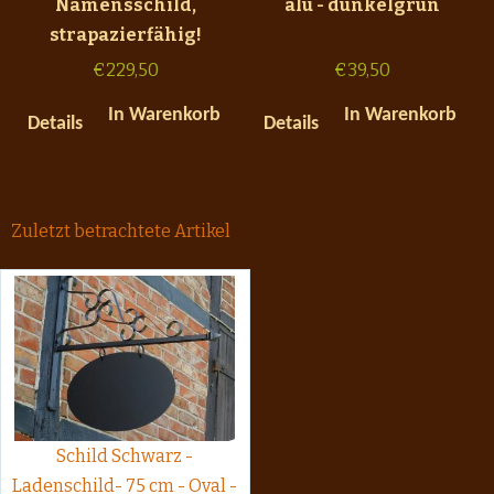
Namensschild,
alu - dunkelgrün
strapazierfähig!
€
229,50
€
39,50
In Warenkorb
In Warenkorb
Details
Details
Zuletzt betrachtete Artikel
Schild Schwarz -
Ladenschild- 75 cm - Oval -