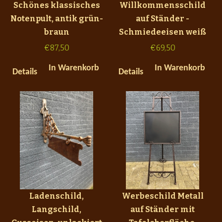
Schönes klassisches
Willkommensschild
Notenpult, antik grün-
auf Ständer -
braun
Schmiedeeisen weiß
€
87,50
€
69,50
In Warenkorb
In Warenkorb
Details
Details
Ladenschild,
Werbeschild Metall
Langschild,
auf Ständer mit