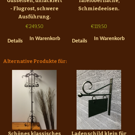
Gusseisen, unlackiert
Tafeloberfläche,
- Flugrost, schwere
Schmiedeeisen.
Ausführung.
€
249,50
€
119,50
In Warenkorb
In Warenkorb
Details
Details
Alternative Produkte für:
Schönes klassisches
Ladenschild klein für