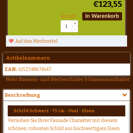
€
123,55
Anzahl
In Warenkorb
+
-
Auf den Merkzettel
Artikelnummern
EAN:
6152748671647
Mehr Namens- und Werbeschilder & Fahnenmasthalter
Beschreibung
Schild Schwarz - 75 cm - Oval - Eisen
Verleihen Sie Ihrer Fassade Charakter mit diesem
schönen, robusten Schild aus hochwertigem Eisen.