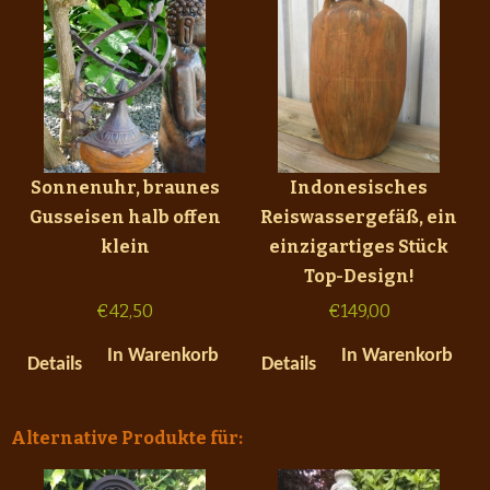
Sonnenuhr, braunes
Indonesisches
Gusseisen halb offen
Reiswassergefäß, ein
klein
einzigartiges Stück
Top-Design!
€
42,50
€
149,00
In Warenkorb
In Warenkorb
Details
Details
Alternative Produkte für: