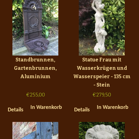
Standbrunnen,
Statue Frau mit
Gartenbrunnen,
Wasserkrügen und
Aluminium
Wasserspeier - 135 cm
- Stein
€
255,00
€
279,50
In Warenkorb
In Warenkorb
Details
Details