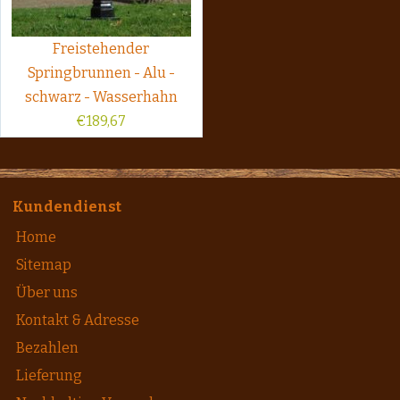
Freistehender
Springbrunnen - Alu -
schwarz - Wasserhahn
€
189,67
Kundendienst
Home
Sitemap
Über uns
Kontakt & Adresse
Bezahlen
Lieferung