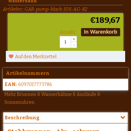
Wasserhahn
Artikelnr.:
GAR-pump-black-JOS-AG-82
€
189,67
Anzahl
In Warenkorb
+
-
Auf den Merkzettel
Artikelnummern
EAN:
6097017773786
Mehr Brunnen & Wasserhähne & Ausläufe &
Sonnenuhren
Beschreibung