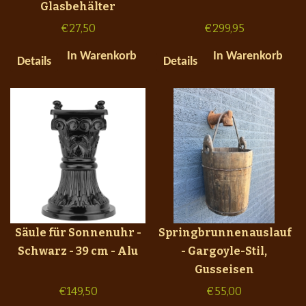
Glasbehälter
€
27,50
€
299,95
In Warenkorb
In Warenkorb
Details
Details
Säule für Sonnenuhr -
Springbrunnenauslauf
Schwarz - 39 cm - Alu
- Gargoyle-Stil,
Gusseisen
€
149,50
€
55,00