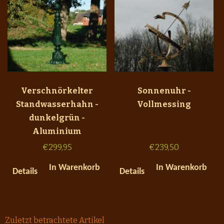
Verschnörkelter
Sonnenuhr -
Standwasserhahn -
Vollmessing
dunkelgrün -
Aluminium
€
299,95
€
239,50
In Warenkorb
In Warenkorb
Details
Details
Zuletzt betrachtete Artikel