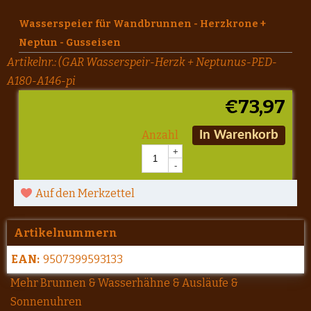
Wasserspeier für Wandbrunnen - Herzkrone +
Neptun - Gusseisen
Artikelnr.:
(GAR Wasserspeir-Herzk + Neptunus-PED-
A180-A146-pi
€
73,97
Anzahl
In Warenkorb
+
-
Auf den Merkzettel
Artikelnummern
EAN:
9507399593133
Mehr Brunnen & Wasserhähne & Ausläufe &
Sonnenuhren