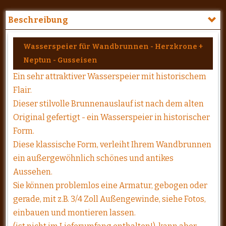
Beschreibung
Wasserspeier für Wandbrunnen - Herzkrone +
Neptun - Gusseisen
Ein sehr attraktiver Wasserspeier mit historischem
Flair.
Dieser stilvolle Brunnenauslauf ist nach dem alten
Original gefertigt - ein Wasserspeier in historischer
Form.
Diese klassische Form, verleiht Ihrem Wandbrunnen
ein außergewöhnlich schönes und antikes
Aussehen.
Sie können problemlos eine Armatur, gebogen oder
gerade, mit z.B. 3/4 Zoll Außengewinde, siehe Fotos,
einbauen und montieren lassen.