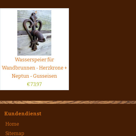
Wasserspeier für
Wandbrunnen - Herzkrone +
Neptun - Gusseisen
€
73,97
Kundendienst
Home
Sitemap