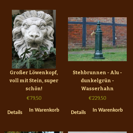
Großer Löwenkopf,
Stehbrunnen - Alu -
voll mit Stein, super
dunkelgrün -
schön!
Wasserhahn
€
79,50
€
229,50
In Warenkorb
In Warenkorb
Details
Details