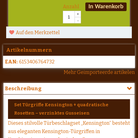
Anzahl
In Warenkorb
+
-
Auf den Merkzettel
Artikelnummern
EAN:
6153406764732
Mehr Geimporteerde artikelen
Beschreibung
Set Türgriffe Kensington + quadratische
Rosetten – verzinktes Gusseisen
Dieses stilvolle Türbeschlagset „Kensington“ besteht
aus eleganten Kensington-Türgriffen in