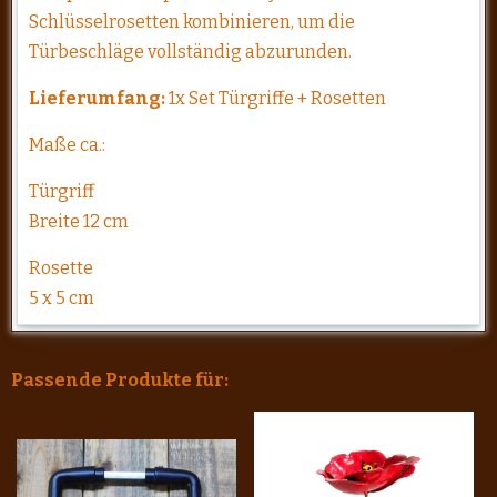
Schlüsselrosetten kombinieren, um die
Türbeschläge vollständig abzurunden.
Lieferumfang:
1x Set Türgriffe + Rosetten
Maße ca.:
Türgriff
Breite 12 cm
Rosette
5 x 5 cm
Passende Produkte für: