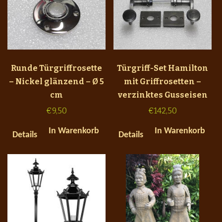
Runde Türgriffrosette
Türgriff-Set Hamilton
– Nickel glänzend – Ø 5
mit Griffrosetten –
cm
verzinktes Gusseisen
€
9,50
€
142,50
In Warenkorb
In Warenkorb
Details
Details