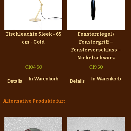
Tischleuchte Sleek - 65
Fensterriegel /
cm - Gold
Fenstergriff –
Fensterverschluss –
Nickel schwarz
€
104,50
€
19,50
In Warenkorb
In Warenkorb
Details
Details
Alternative Produkte für: