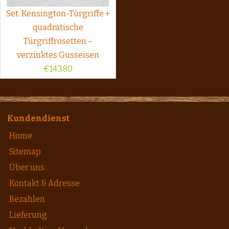
Set: Kensington-Türgriffe +
quadratische
Türgriffrosetten –
verzinktes Gusseisen
€
143,80
Kundendienst
Home
Sitemap
Über uns
Kontakt & Adresse
Bezahlen
Lieferung