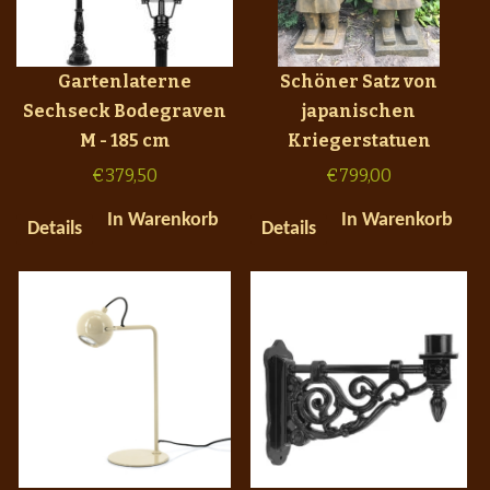
Gartenlaterne
Schöner Satz von
Sechseck Bodegraven
japanischen
M - 185 cm
Kriegerstatuen
€
379,50
€
799,00
In Warenkorb
In Warenkorb
Details
Details