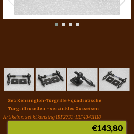
Set: Kensington-Türgriffe + quadratische
Türgriffrosetten – verzinktes Gusseisen
Artikelnr.:
set.kl.kensing.IRF2731+IRF4341H18
€
143,80